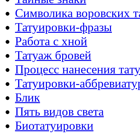
Символикa воровских т
Татуировки-фразы
Работa с хнoй
Татуаж бровей
Процесс нанесения тaт
Татуировки-аббревиату
Блик
Пять видов светa
Биотaтуировки