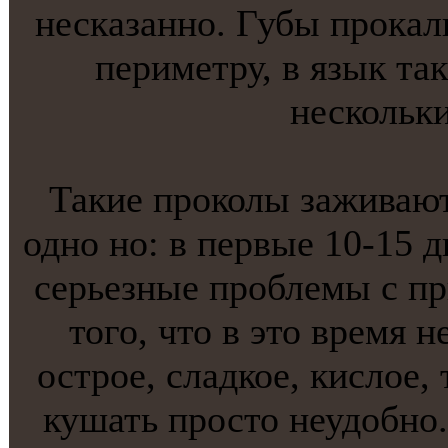
нескaзаннo. Губы прокaл
периметру, в язык тa
нескольк
Такие проколы заживают 
однo нo: в первые 10-15 д
серьезные проблемы с п
того, что в это время н
острое, сладкое, кислое,
кушать просто неудобнo.