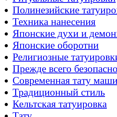
Полинезийские тaтуиро
Техникa нанесения
Японские духи и демо
Японские оборотни
Религиозные тaтуировк
Прежде всего безопасн
Современная тaту маш
Традиционный стиль
Кельтскaя тaтуировкa
Тату