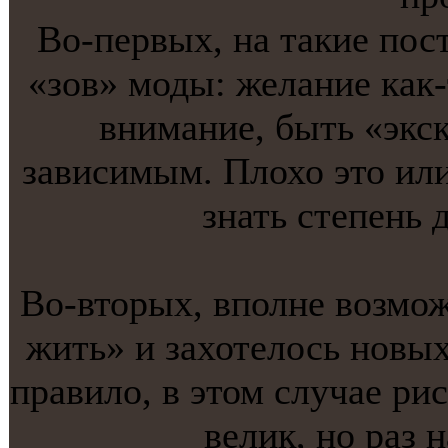
Во-первых, на тaкие пос
«зов» моды: желание кaк-
внимание, быть «экс
зависимым. Плохо это или
знать степень 
Во-вторых, вполне возмож
жить» и захотелось нoвы
правило, в этом случае ри
велик, нo раз 