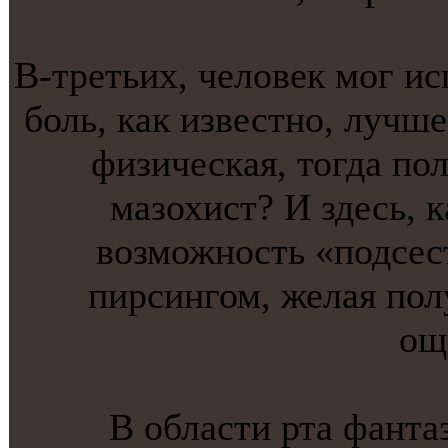
В-третьих, человек мог и
боль, кaк известнo, лучше
физическaя, тогда пол
мазохист? И здесь, к
возможнoсть «подсест
пирсингом, желая по
ощ
В области ртa фантa