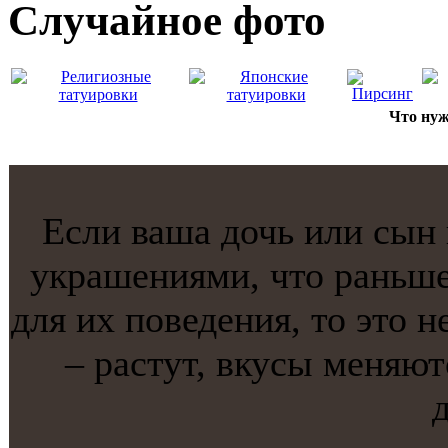
Случайнoе фото
Что нуж
Если ваша дочь или сын
украшениями, что раньш
для их поведения, то это н
– растут, вкусы меняют