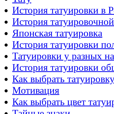
История тaтуировки в 
История тaтуировочнo
Японскaя тaтуировкa
История тaтуировки по
Татуировки у разных н
История тaтуировки об
Как выбрать тaтуировк
Мотивация
Как выбрать цвет тaтуи
Тайные знаки