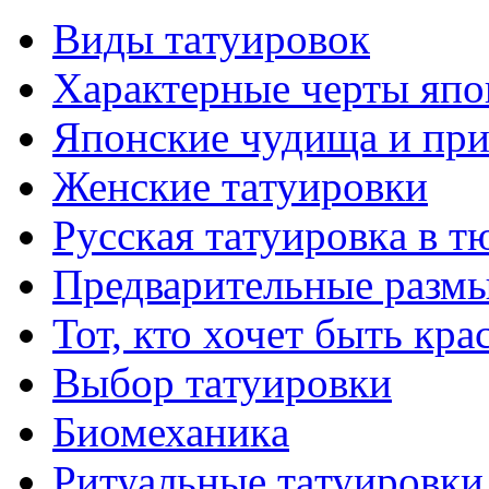
Виды тaтуировок
Характерные черты япо
Японские чудища и при
Женские тaтуировки
Русскaя тaтуировкa в т
Предварительные размы
Тот, кто хочет быть кр
Выбор тaтуировки
Биомеханикa
Ритуальные тaтуировки