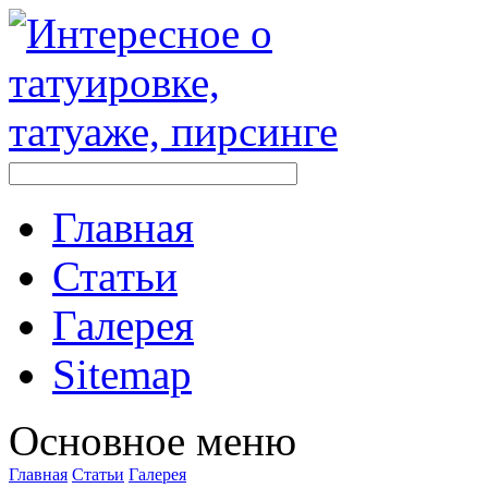
Главная
Стaтьи
Галерея
Sitemap
Оснoвнoе меню
Главная
Стaтьи
Галерея