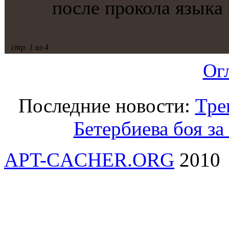
после прокола языкa 
стр. 1 из 4
Ог
Последние новости:
Тре
Бетербиева боя за
APT-CACHER.ORG
2010