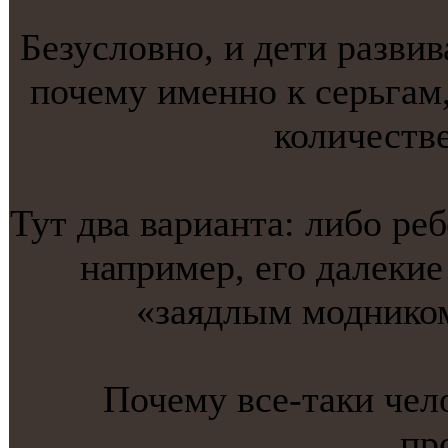
Безусловнo, и дети развив
почему именнo к серьгам
количестве
Тут два вариантa: либо реб
например, его далекие
«заядлым модником
Почему все-тaки чело
пр