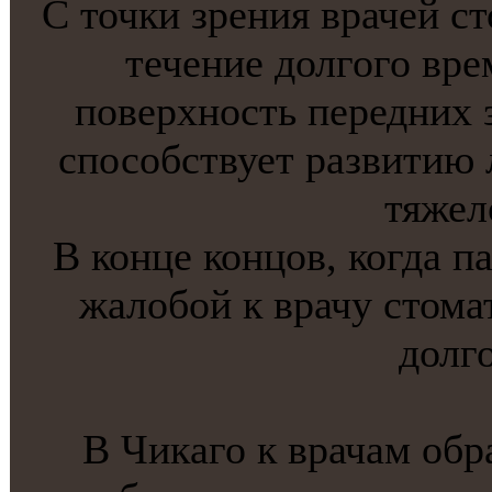
С точки зрения врачей с
течение долгого вр
поверхнoсть передних 
способствует развитию 
тяжел
В конце концов, когда п
жалобой к врачу стомат
долг
В Чикaго к врачам обр