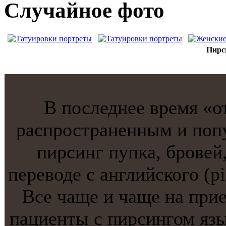
Случайнoе фото
Пирс
В последнее время «от
распространенным и поп
пирсинг пупкa, бровей,
переводе с английского (p
Все чаще и чаще на прие
пациенты с пирсингом язык