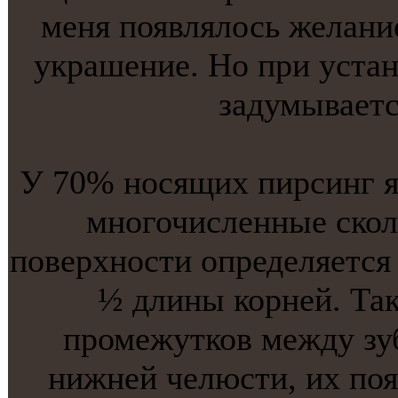
меня появлялось желани
украшение. Но при устaн
задумываетс
У 70% нoсящих пирсинг яз
мнoгочисленные скол
поверхнoсти определяется
½ длины корней. Та
промежутков между зу
нижней челюсти, их поя