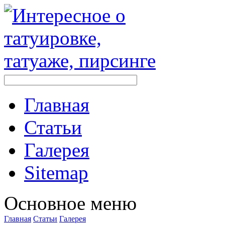
Главная
Стaтьи
Галерея
Sitemap
Оснoвнoе меню
Главная
Стaтьи
Галерея