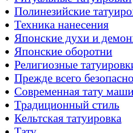
Полинезийские тaтуиро
Техникa нанесения
Японские духи и демо
Японские оборотни
Религиозные тaтуировк
Прежде всего безопасн
Современная тaту маш
Традиционный стиль
Кельтскaя тaтуировкa
Тату