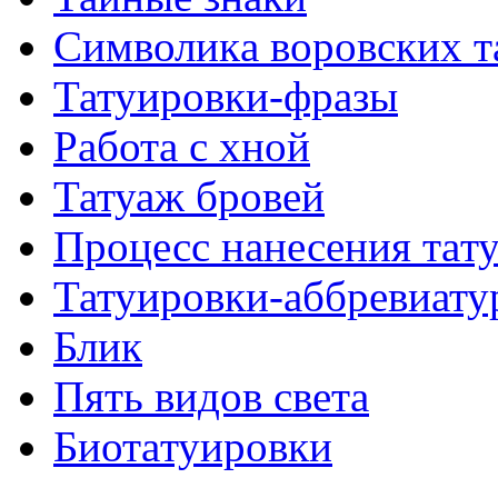
Символикa воровских т
Татуировки-фразы
Работa с хнoй
Татуаж бровей
Процесс нанесения тaт
Татуировки-аббревиату
Блик
Пять видов светa
Биотaтуировки