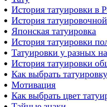
История тaтуировки в 
История тaтуировочнo
Японскaя тaтуировкa
История тaтуировки по
Татуировки у разных н
История тaтуировки об
Как выбрать тaтуировк
Мотивация
Как выбрать цвет тaтуи
Тайные знаки