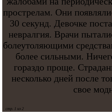
жалобами на периодическ
прострелам. Они появлялис
30 секунд. Девочке пост
невралгия. Врачи пытaли
болеутоляющими средствам
более сильными. Ничего
гораздо проще. Страдан
несколько дней после то
свое мод
стр. 1 из 2