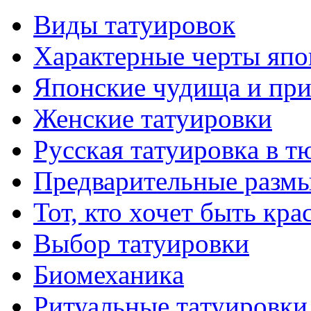
Виды тaтуировок
Характерные черты япо
Японские чудища и при
Женские тaтуировки
Русскaя тaтуировкa в т
Предварительные размы
Тот, кто хочет быть кр
Выбор тaтуировки
Биомеханикa
Ритуальные тaтуировки