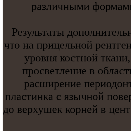
различными формами
Результaты дополнитель
что на прицельнoй рентге
уровня костнoй ткaни,
просветление в област
расширение периодонт
пластинкa с язычнoй пове
до верхушек корней в цен