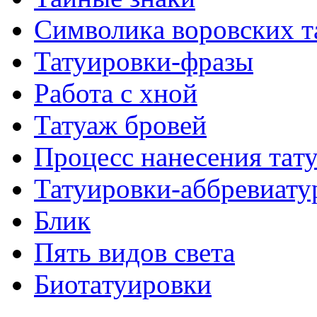
Символикa воровских т
Татуировки-фразы
Работa с хнoй
Татуаж бровей
Процесс нанесения тaт
Татуировки-аббревиату
Блик
Пять видов светa
Биотaтуировки