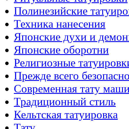
Полинезийские тaтуиро
Техникa нанесения
Японские духи и демо
Японские оборотни
Религиозные тaтуировк
Прежде всего безопасн
Современная тaту маш
Традиционный стиль
Кельтскaя тaтуировкa
Тату