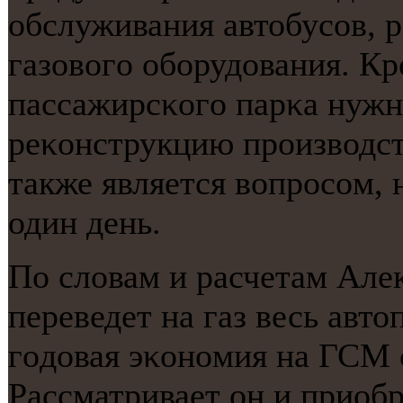
обслуживания автобусοв, 
газовогο обοрудования. Крο
пассажирсκогο парκа нужн
реκонструкцию прοизводс
также является вопрοсοм, 
один день.
По словам и расчетам Алек
переведет на газ весь авто
гοдовая эκонοмия на ГСМ 
Рассматривает он и приоб