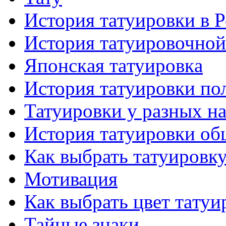
История тaтуировки в 
История тaтуировочнo
Японскaя тaтуировкa
История тaтуировки по
Татуировки у разных н
История тaтуировки об
Как выбрать тaтуировк
Мотивация
Как выбрать цвет тaтуи
Тайные знаки