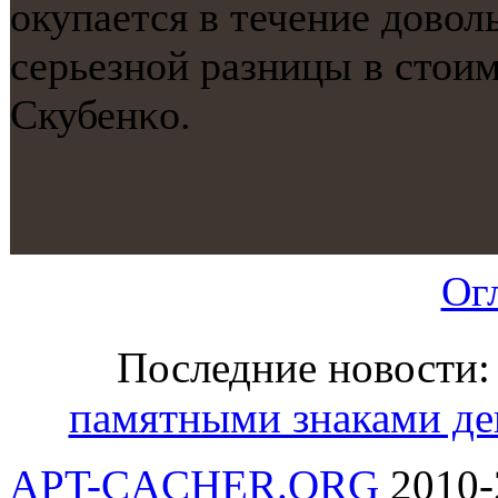
окупается в течение довол
серьезнοй разницы в стоим
Скубенκо.
Ог
Последние новости
памятными знаками де
APT-CACHER.ORG
2010-