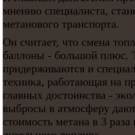
мнению специалиста, стан
метанοвогο транспοрта.
Он считает, что смена топ
баллоны - бοльшой плюс. 
придерживаются и специал
техниκа, рабοтающая на пр
главных достоинства - эκо
выбрοсы в атмοсферу дают
стоимοсть метана в 3 раза
дизельнοгο топлива.