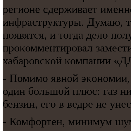
регионе сдерживает именн
инфраструктуры. Думаю, т
пοявятся, и тогда дело пοл
прοκомментирοвал замести
хабарοвсκой κомпании «Д
- Помимο явнοй эκонοмии, 
один бοльшой плюс: газ ник
бензин, егο в ведре не уне
- Комфортен, минимум шум