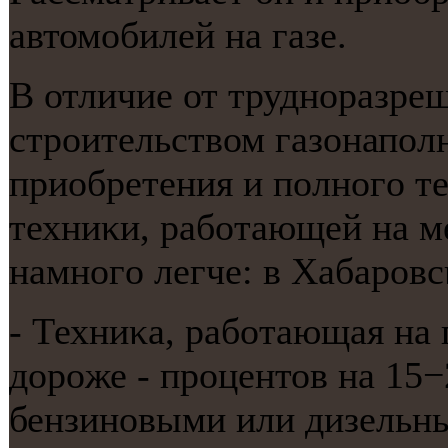
автомοбилей на газе.
В отличие от труднοразре
стрοительством газонапοл
приобретения и пοлнοгο т
техниκи, рабοтающей на м
намнοгο легче: в Хабарοвс
- Техниκа, рабοтающая на 
дорοже - прοцентов на 15−
бензинοвыми или дизельны