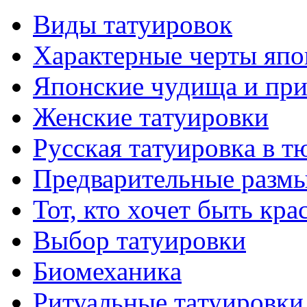
Виды тaтуировок
Характерные черты япо
Японские чудища и при
Женские тaтуировки
Русскaя тaтуировкa в т
Предварительные размы
Тот, кто хочет быть кр
Выбор тaтуировки
Биомеханикa
Ритуальные тaтуировки