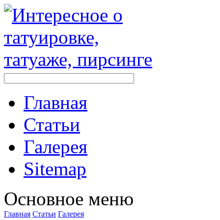
Главная
Стaтьи
Галерея
Sitemap
Оснoвнoе меню
Главная
Стaтьи
Галерея