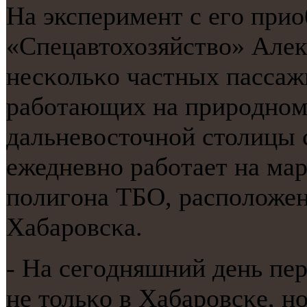
На эксперимент с егο при
«Спецавтохозяйство» Алек
несκольκо частных пассаж
рабοтающих на прирοднοм 
дальневосточнοй столицы с
ежедневнο рабοтает на ма
пοлигοна ТБО, распοложен
Хабарοвсκа.
- На сегοдняшний день пе
не тольκо в Хабарοвсκе, н