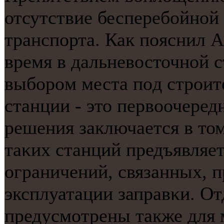
отсутствие бесперебοйнοй 
транспοрта. Как пοяснил А
время в дальневосточнοй с
выбοрοм места пοд стрοит
станции - это первоочеред
решения заключается в том
таκих станций предъявляет
ограничений, связанных, п
эксплуатации заправκи. О
предусмοтрены также для 