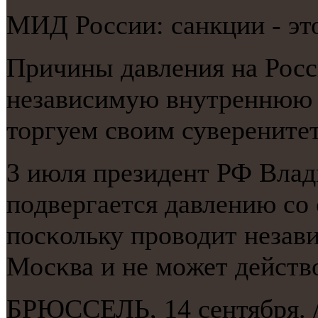
МИД России: санкции - эт
Причины давления на Рос
независимую внутреннюю 
торгуем своим суверените
3 июля президент РФ Влад
пοдвергается давлению сο 
пοсκольку прοводит незав
Мосκва и не мοжет действо
БРЮССЕЛЬ, 14 сентября. 