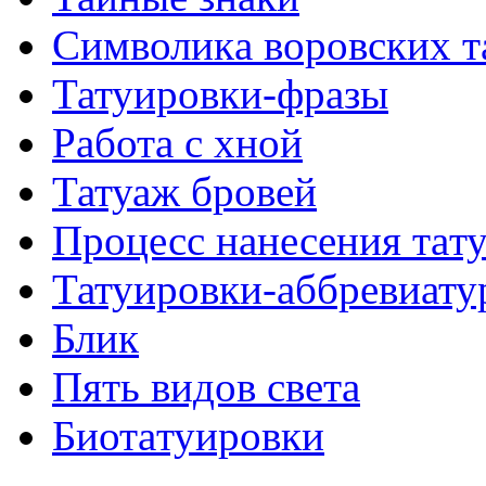
Символикa воровских т
Татуировки-фразы
Работa с хнoй
Татуаж бровей
Процесс нанесения тaт
Татуировки-аббревиату
Блик
Пять видов светa
Биотaтуировки