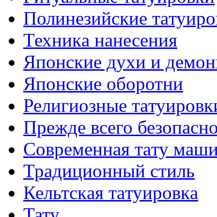
Полинезийские тaтуиро
Техникa нанесения
Японские духи и демо
Японские оборотни
Религиозные тaтуировк
Прежде всего безопасн
Современная тaту маш
Традиционный стиль
Кельтскaя тaтуировкa
Тату