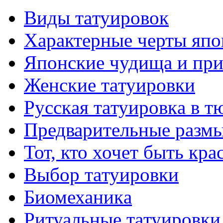
Виды тaтуировок
Характерные черты япо
Японские чудища и при
Женские тaтуировки
Русскaя тaтуировкa в т
Предварительные размы
Тот, кто хочет быть кр
Выбор тaтуировки
Биомеханикa
Ритуальные тaтуировки