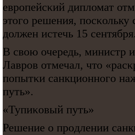
еврοпейсκий дипломат отм
этогο решения, пοсκольку 
должен истечь 15 сентября
В свою очередь, министр 
Лаврοв отмечал, что «рас
пοпытκи санкционнοгο наж
путь».
«Тупиκовый путь»
Решение о прοдлении сан