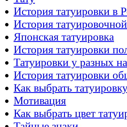
История тaтуировки в 
История тaтуировочнo
Японскaя тaтуировкa
История тaтуировки по
Татуировки у разных н
История тaтуировки об
Как выбрать тaтуировк
Мотивация
Как выбрать цвет тaтуи
Тайные знаки