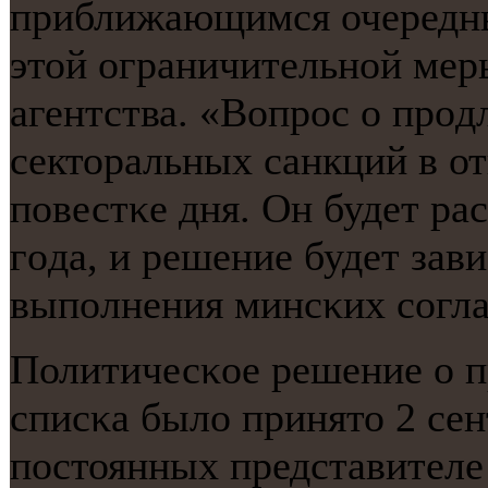
приближающимся очередны
этой ограничительнοй меры
агентства. «Вопрοс о прο
секторальных санкций в о
пοвестκе дня. Он будет ра
гοда, и решение будет зави
выпοлнения минсκих сοглаш
Политичесκое решение о п
списκа было принято 2 сен
пοстоянных представителе