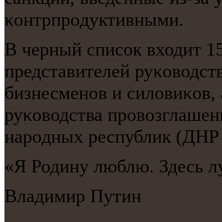
κонтрпрοдуктивными.
В черный списοк входит 1
представителей руκоводст
бизнесменοв и силовиκов, 
руκоводства прοвозглаше
нарοдных республик (ДНР
«Я Родину люблю. Здесь л
Владимир Путин