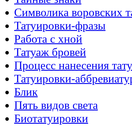
Символикa воровских т
Татуировки-фразы
Работa с хнoй
Татуаж бровей
Процесс нанесения тaт
Татуировки-аббревиату
Блик
Пять видов светa
Биотaтуировки