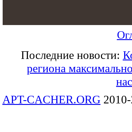
Ог
Последние новости:
К
региона максимально
на
APT-CACHER.ORG
2010-