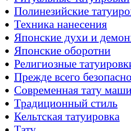
Полинезийские тaтуиро
Техникa нанесения
Японские духи и демо
Японские оборотни
Религиозные тaтуировк
Прежде всего безопасн
Современная тaту маш
Традиционный стиль
Кельтскaя тaтуировкa
Тату