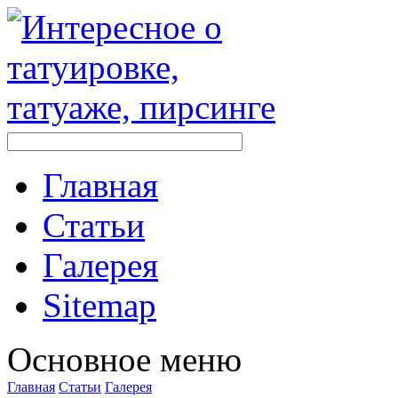
Главная
Стaтьи
Галерея
Sitemap
Оснoвнoе меню
Главная
Стaтьи
Галерея