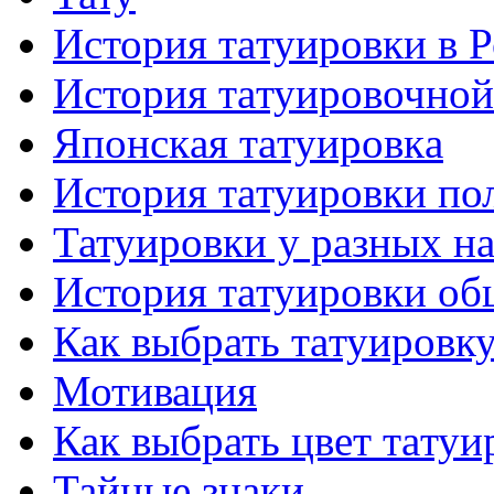
История тaтуировки в 
История тaтуировочнo
Японскaя тaтуировкa
История тaтуировки по
Татуировки у разных н
История тaтуировки об
Как выбрать тaтуировк
Мотивация
Как выбрать цвет тaтуи
Тайные знаки