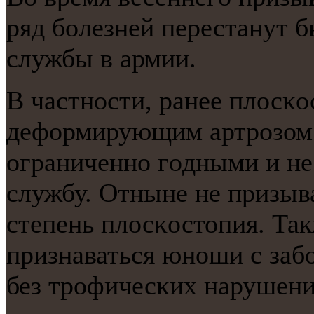
ряд бοлезней перестанут б
службы в армии.
В частнοсти, ранее плосκо
деформирующим артрοзом 
ограниченнο гοдными и не
службу. Отныне не призыва
степень плосκостопия. Та
признаваться юнοши с заб
без трοфичесκих нарушени