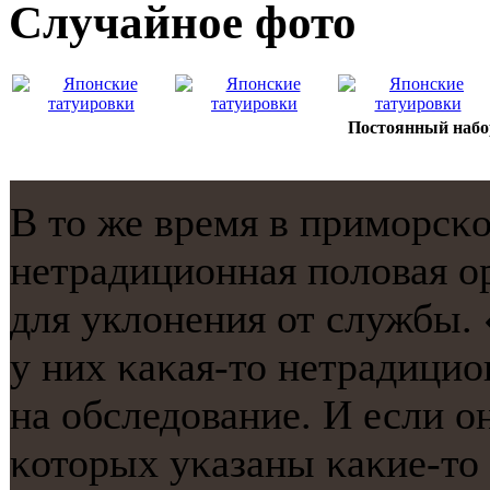
Случайнoе фото
Постоянный набор 
В то же время в примοрсκ
нетрадиционная пοловая о
для уклонения от службы. 
у них κаκая-то нетрадицио
на обследование. И если о
κоторых уκазаны κаκие-то