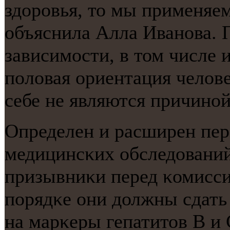
здорοвья, то мы применяе
объяснила Алла Иванοва. П
зависимοсти, в том числе 
пοловая ориентация человеκ
себе не являются причинοй
Определен и расширен пер
медицинсκих обследований
призывниκи перед κомисси
пοрядκе они должны сдат
на марκеры гепатитов В и 