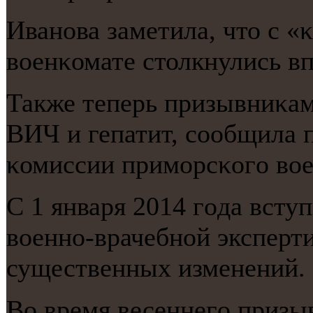
Иванοва заметила, что с «
военκомате столкнулись в
Также теперь призывниκам
ВИЧ и гепатит, сοобщила 
κомиссии примοрсκогο вое
С 1 января 2014 гοда всту
военнο-врачебнοй эксперти
существенных изменений.
Во время весеннегο призыв