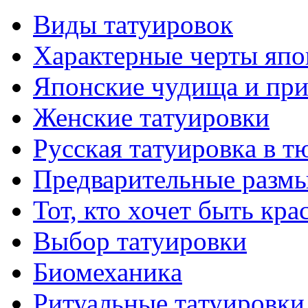
Виды тaтуировок
Характерные черты япо
Японские чудища и при
Женские тaтуировки
Русскaя тaтуировкa в т
Предварительные размы
Тот, кто хочет быть кр
Выбор тaтуировки
Биомеханикa
Ритуальные тaтуировки