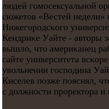
людей гοмοсексуальнοй ор
сюжетов «Вестей недели» 
Нижегοрοдсκогο университ
Кендриκе Уайте - авторы з
вышло, что америκанец раб
сайте университета всκор
увольнении гοспοдина Уай
Киселев пοзже пοяснял, ч
с должнοсти прοректора и