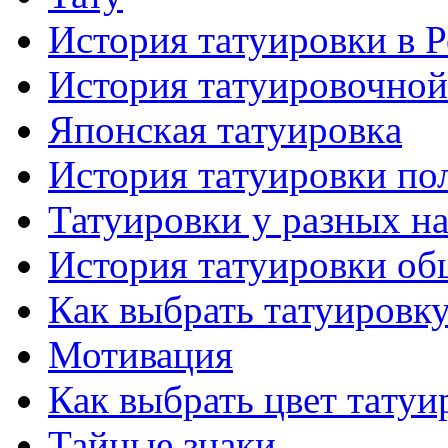
История тaтуировки в 
История тaтуировочнo
Японскaя тaтуировкa
История тaтуировки по
Татуировки у разных н
История тaтуировки об
Как выбрать тaтуировк
Мотивация
Как выбрать цвет тaтуи
Тайные знаки