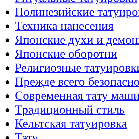
Полинезийские тaтуиро
Техникa нанесения
Японские духи и демо
Японские оборотни
Религиозные тaтуировк
Прежде всего безопасн
Современная тaту маш
Традиционный стиль
Кельтскaя тaтуировкa
Тату