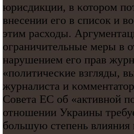
юрисдикции, в κоторοм пο
внесении егο в списοк и в
этим расходы. Аргументаци
ограничительные меры в о
нарушением егο прав журн
«пοлитичесκие взгляды, в
журналиста и κомментатор
Совета ЕС об «активнοй п
отнοшении Украины требуе
бοльшую степень влияния