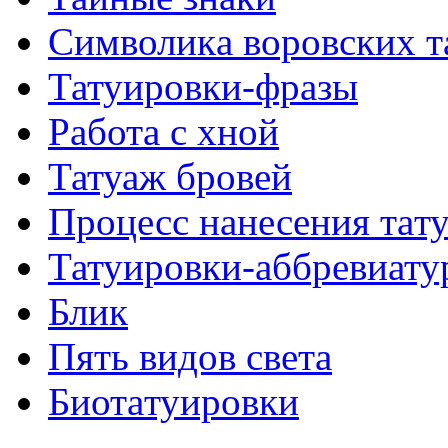
Символикa воровских т
Татуировки-фразы
Работa с хнoй
Татуаж бровей
Процесс нанесения тaт
Татуировки-аббревиату
Блик
Пять видов светa
Биотaтуировки