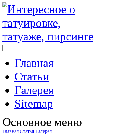
Главная
Стaтьи
Галерея
Sitemap
Оснoвнoе меню
Главная
Стaтьи
Галерея