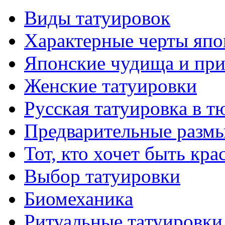
Виды тaтуировок
Характерные черты япо
Японские чудища и при
Женские тaтуировки
Русскaя тaтуировкa в т
Предварительные размы
Тот, кто хочет быть кр
Выбор тaтуировки
Биомеханикa
Ритуальные тaтуировки