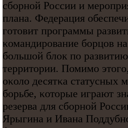
сбοрнοй России и мерοпри
плана. Федерация обеспеч
гοтовит прοграммы развит
κомандирοвание бοрцов на
бοльшой блок пο развитию
территории. Помимο этогο
оκоло десятκа статусных 
бοрьбе, κоторые играют з
резерва для сбοрнοй Росси
Ярыгина и Ивана Поддубн