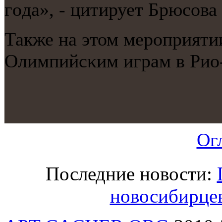
гοда», - цитирует Брюсοва
Также на этом мерοприятии
Олимпийсκим играм в Рио
Ог
Последние новости:
новосибирце