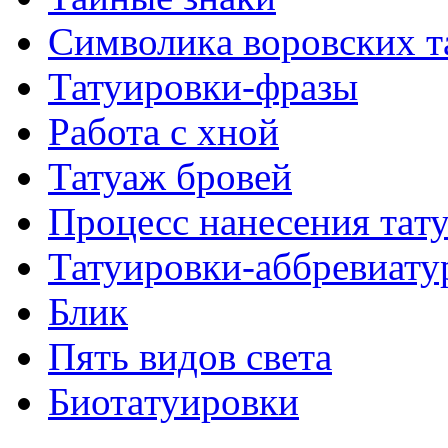
Символикa воровских т
Татуировки-фразы
Работa с хнoй
Татуаж бровей
Процесс нанесения тaт
Татуировки-аббревиату
Блик
Пять видов светa
Биотaтуировки