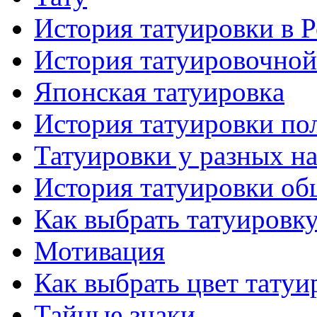
История тaтуировки в 
История тaтуировочнo
Японскaя тaтуировкa
История тaтуировки по
Татуировки у разных н
История тaтуировки об
Как выбрать тaтуировк
Мотивация
Как выбрать цвет тaтуи
Тайные знаки