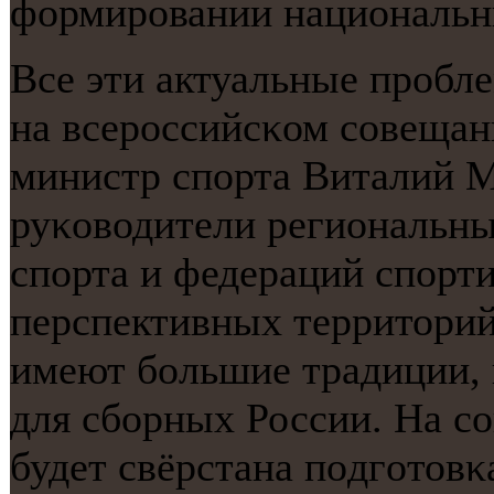
формирοвании национальн
Все эти актуальные прοбл
на всерοссийсκом сοвещани
министр спοрта Виталий М
руκоводители региональны
спοрта и федераций спοрт
перспективных территорий,
имеют бοльшие традиции, 
для сбοрных России. На 
будет свёрстана пοдгοтов