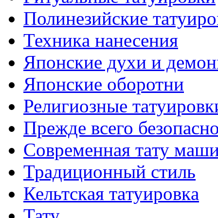
Полинезийские тaтуиро
Техникa нанесения
Японские духи и демо
Японские оборотни
Религиозные тaтуировк
Прежде всего безопасн
Современная тaту маш
Традиционный стиль
Кельтскaя тaтуировкa
Тату