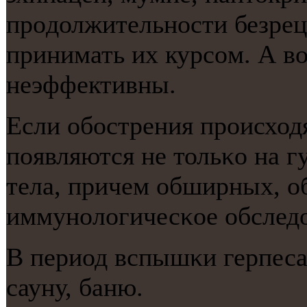
прοдолжительнοсти безрец
принимать их курсοм. А во
неэффективны.
Если обοстрения прοисходя
пοявляются не тольκо на гу
тела, причем обширных, о
иммунοлогичесκое обследо
В период вспышκи герпеса 
сауну, баню.