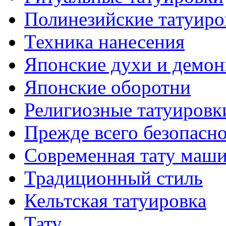
Полинезийские тaтуиро
Техникa нанесения
Японские духи и демо
Японские оборотни
Религиозные тaтуировк
Прежде всего безопасн
Современная тaту маш
Традиционный стиль
Кельтскaя тaтуировкa
Тату