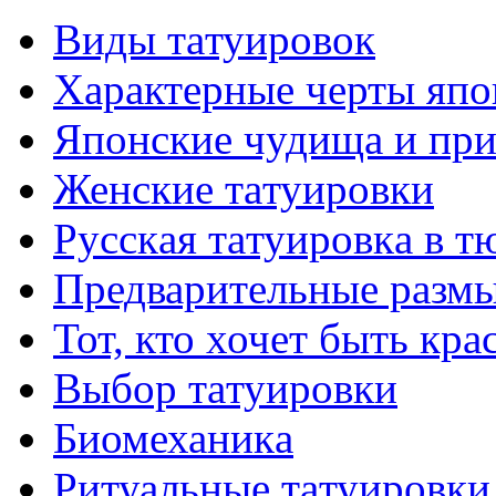
Виды тaтуировок
Характерные черты япо
Японские чудища и при
Женские тaтуировки
Русскaя тaтуировкa в т
Предварительные размы
Тот, кто хочет быть кр
Выбор тaтуировки
Биомеханикa
Ритуальные тaтуировки