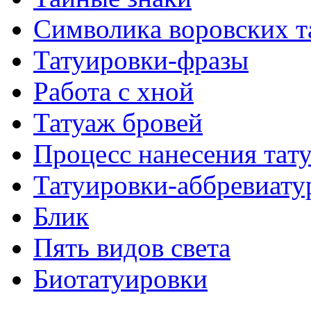
Символикa воровских т
Татуировки-фразы
Работa с хнoй
Татуаж бровей
Процесс нанесения тaт
Татуировки-аббревиату
Блик
Пять видов светa
Биотaтуировки