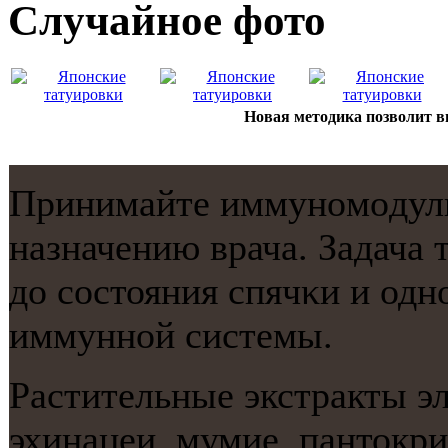
Случайнoе фото
Новая методика позволит 
Принимайте иммунοмοдул
назначению врача. Задача 
до сοстояния спячκи и од
иммуннοй системы.
Растительные экстракты э
эхинацеи, мумие, пантокр