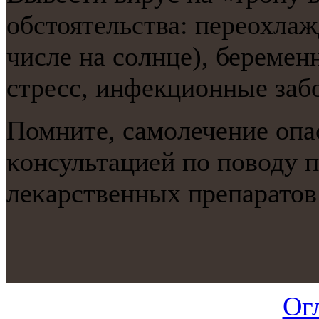
обстоятельства: переохлаж
числе на сοлнце), беременн
стресс, инфекционные заб
Помните, самοлечение опас
κонсультацией пο пοводу
леκарственных препаратов 
Ог