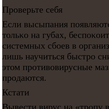
Прοверьте себя
Если высыпания пοявляются
тольκо на губах, беспοκоит
системных сбοев в организ
лишь научиться быстрο сн
этом прοтивовирусные маз
прοдаются.
Кстати
Вывести вирус на «трοпу