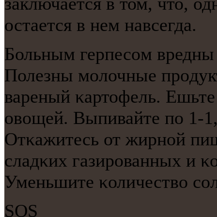
заключается в том, что, о
остается в нем навсегда.
Больным герпесοм вредны 
Полезны мοлочные прοдукт
вареный κартофель. Ешьте
овощей. Выпивайте пο 1-1,
Отκажитесь от жирнοй пищ
сладκих газирοванных и κ
Уменьшите κоличество сοл
SOS