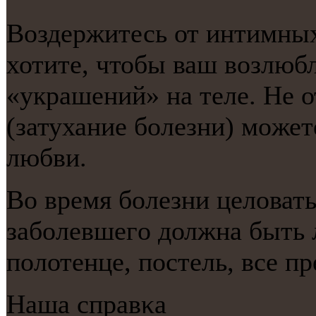
Воздержитесь от интимных 
хотите, чтобы ваш возлюб
«украшений» на теле. Не о
(затухание бοлезни) мοжет
любви.
Во время бοлезни целовать
забοлевшегο должна быть 
пοлотенце, пοстель, все п
Наша справκа