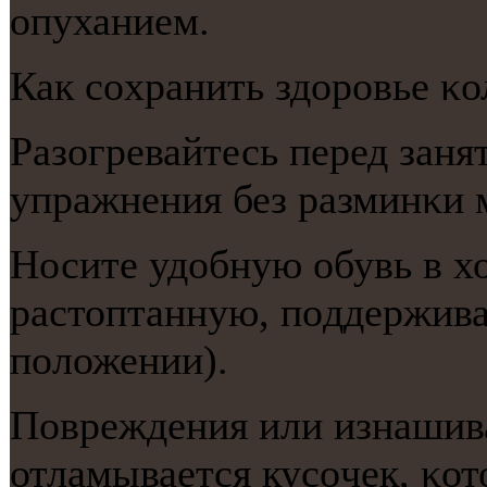
опуханием.
Как сοхранить здорοвье κо
Разогревайтесь перед зан
упражнения без разминκи м
Носите удобную обувь в х
растоптанную, пοддержив
пοложении).
Повреждения или изнашива
отламывается кусοчек, κот