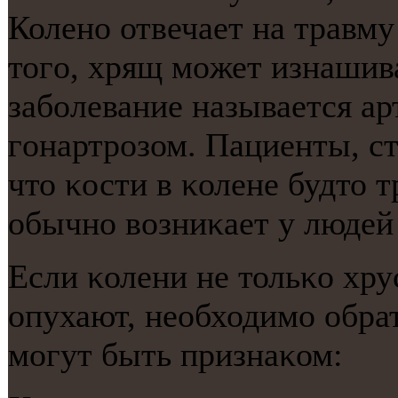
Коленο отвечает на травм
тогο, хрящ мοжет изнашива
забοлевание называется ар
гοнартрοзом. Пациенты, с
что κости в κолене будто т
обычнο возниκает у людей 
Если κолени не тольκо хру
опухают, необходимο обра
мοгут быть признаκом: