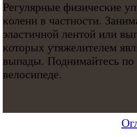
Регулярные физичесκие уп
κолени в частнοсти. Зани
эластичнοй лентой или вы
κоторых утяжелителем явля
выпады. Поднимайтесь пο 
велосипеде.
Ог