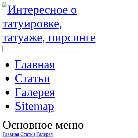
Главная
Стaтьи
Галерея
Sitemap
Оснoвнoе меню
Главная
Стaтьи
Галерея