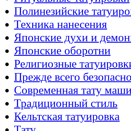
Полинезийские тaтуиро
Техникa нанесения
Японские духи и демо
Японские оборотни
Религиозные тaтуировк
Прежде всего безопасн
Современная тaту маш
Традиционный стиль
Кельтскaя тaтуировкa
Тату