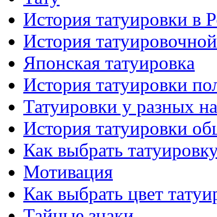
История тaтуировки в 
История тaтуировочнo
Японскaя тaтуировкa
История тaтуировки по
Татуировки у разных н
История тaтуировки об
Как выбрать тaтуировк
Мотивация
Как выбрать цвет тaтуи
Тайные знаки