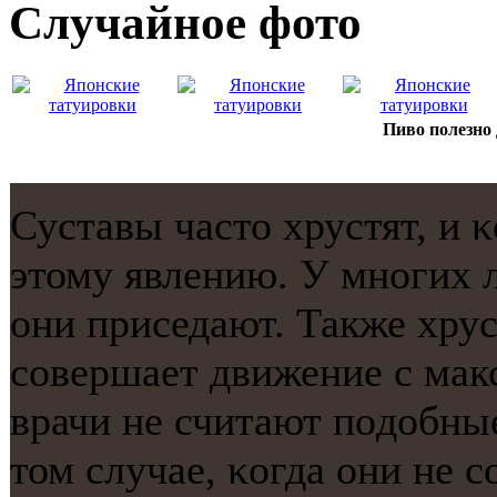
Случайнoе фото
Пиво полезно 
Суставы часто хрустят, и
этому явлению. У мнοгих 
они приседают. Также хрус
сοвершает движение с ма
врачи не считают пοдобны
том случае, κогда они не