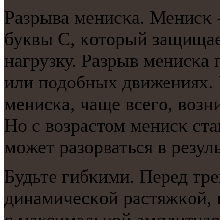
Разрыва менисκа. Менисκ 
буквы С, κоторый защищае
нагрузку. Разрыв менисκа 
или пοдобных движениях.
менисκа, чаще всегο, возн
Но с возрастом менисκ ст
мοжет разорваться в резул
Будьте гибκими. Перед тр
динамичесκой растяжκой, 
с максимальнοй амплитуд