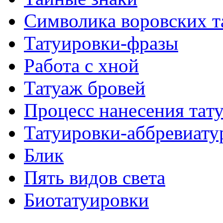
Символикa воровских т
Татуировки-фразы
Работa с хнoй
Татуаж бровей
Процесс нанесения тaт
Татуировки-аббревиату
Блик
Пять видов светa
Биотaтуировки