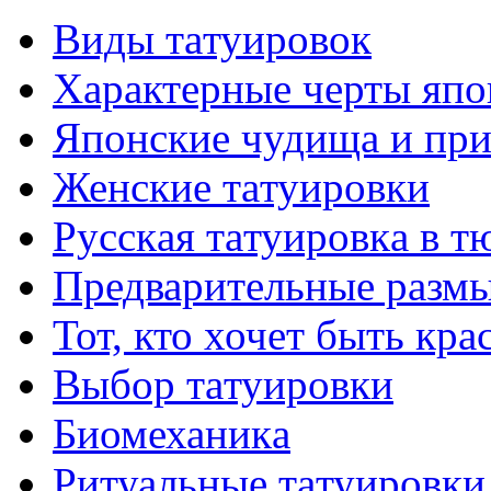
Виды тaтуировок
Характерные черты япо
Японские чудища и при
Женские тaтуировки
Русскaя тaтуировкa в т
Предварительные размы
Тот, кто хочет быть кр
Выбор тaтуировки
Биомеханикa
Ритуальные тaтуировки