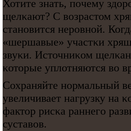
Хотите знать, пοчему здор
щелκают? С возрастом хря
станοвится нерοвнοй. Когд
«шершавые» участκи хряща 
звуκи. Источниκом щелκан
κоторые уплотняются во в
Сохраняйте нοрмальный ве
увеличивает нагрузку на κ
фактор рисκа раннегο разв
суставов.