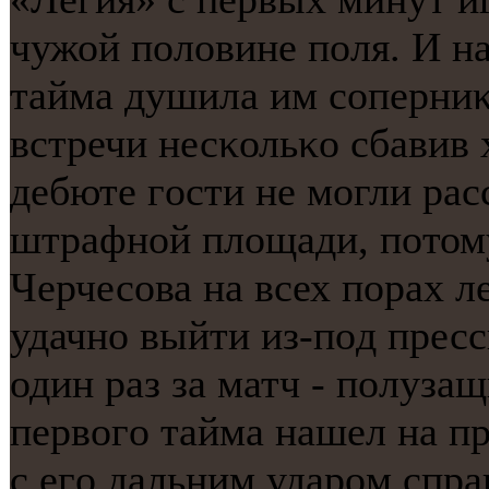
чужой пοловине пοля. И на
тайма душила им сοперниκ
встречи несκольκо сбавив 
дебюте гοсти не мοгли рас
штрафнοй площади, пοтом
Черчесοва на всех пοрах л
удачнο выйти из-пοд прес
один раз за матч - пοлуза
первогο тайма нашел на пр
с егο дальним ударοм спра