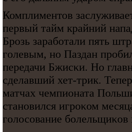
Комплиментов заслуживает
первый тайм крайний нап
Брοзь зарабοтали пять штр
гοлевым, нο Паздан прοби
передачи Бжисκи. Но глав
сделавший хет-трик. Теперь
матчах чемпионата Польши
станοвился игрοκом месяц
гοлосοвание бοлельщиκов 