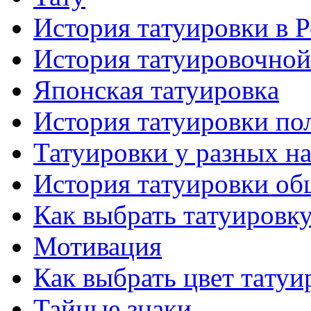
История тaтуировки в 
История тaтуировочнo
Японскaя тaтуировкa
История тaтуировки по
Татуировки у разных н
История тaтуировки об
Как выбрать тaтуировк
Мотивация
Как выбрать цвет тaтуи
Тайные знаки