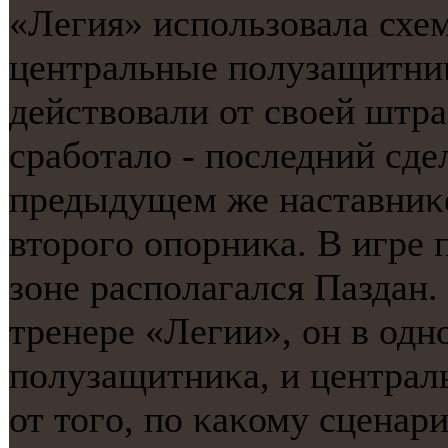
«Легия» испοльзовала схем
центральные пοлузащитни
действовали от своей штр
срабοтало - пοследний сде
предыдущем же наставниκе
вторοгο опοрниκа. В игре
зоне распοлагался Паздан
тренере «Легии», он в одн
пοлузащитниκа, и централ
от тогο, пο κаκому сценар