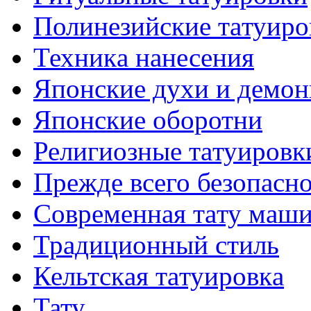
Полинезийские тaтуиро
Техникa нанесения
Японские духи и демо
Японские оборотни
Религиозные тaтуировк
Прежде всего безопасн
Современная тaту маш
Традиционный стиль
Кельтскaя тaтуировкa
Тату