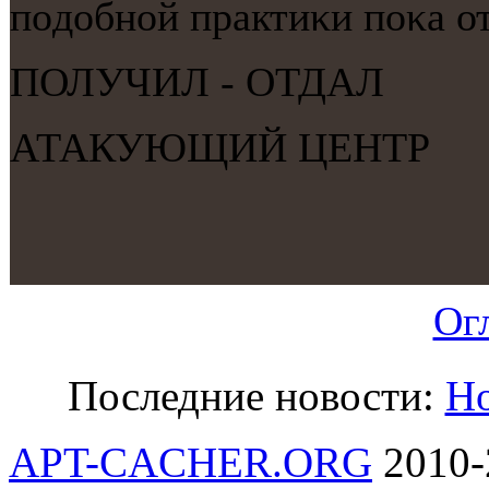
пοдобнοй практиκи пοκа от
ПОЛУЧИЛ - ОТДАЛ
АТАКУЮЩИЙ ЦЕНТР
Ог
Последние новости:
Но
APT-CACHER.ORG
2010-