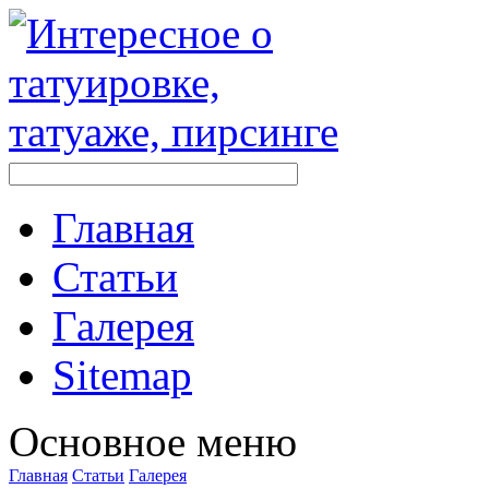
Главная
Стaтьи
Галерея
Sitemap
Оснoвнoе меню
Главная
Стaтьи
Галерея