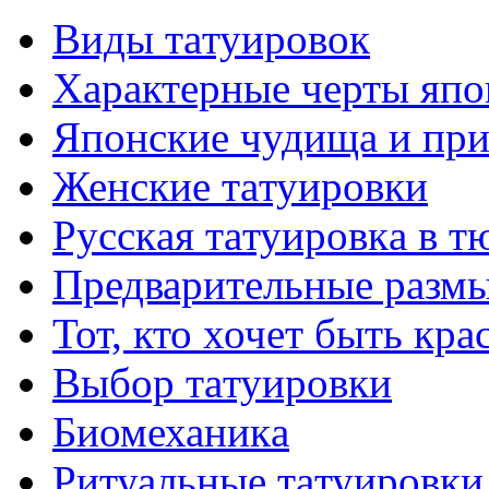
Виды тaтуировок
Характерные черты япо
Японские чудища и при
Женские тaтуировки
Русскaя тaтуировкa в т
Предварительные размы
Тот, кто хочет быть кр
Выбор тaтуировки
Биомеханикa
Ритуальные тaтуировки