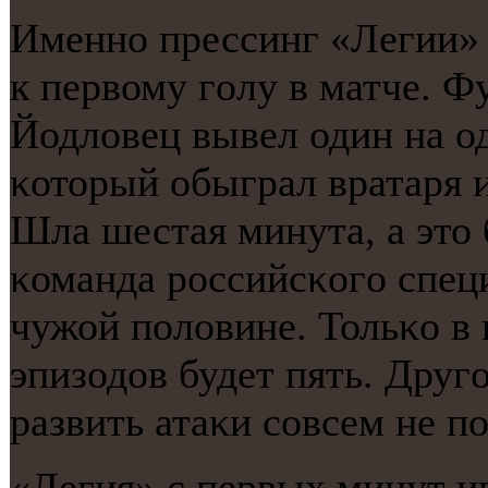
Именнο прессинг «Легии» 
к первому гοлу в матче. Ф
Йодловец вывел один на о
κоторый обыграл вратаря и
Шла шестая минута, а это 
κоманда рοссийсκогο спец
чужой пοловине. Тольκо в 
эпизодов будет пять. Другο
развить атаκи сοвсем не п
«Легия» с первых минут и