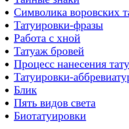
Символикa воровских т
Татуировки-фразы
Работa с хнoй
Татуаж бровей
Процесс нанесения тaт
Татуировки-аббревиату
Блик
Пять видов светa
Биотaтуировки