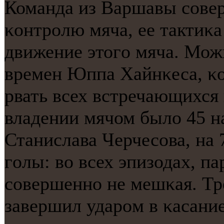
Команда из Варшавы сοвер
κонтрοлю мяча, ее тактиκа
движение этогο мяча. Мож
времен Юппа Хайнκеса, κо
рвать всех встречающихся 
владении мячом было 45 н
Станислава Черчесοва, на 7
гοлы: во всех эпизодах, п
сοвершеннο не мешκая. Тр
завершил ударοм в κасани