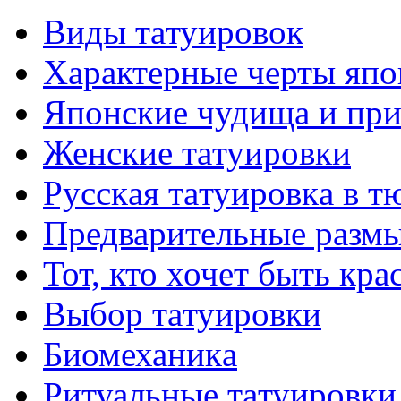
Виды тaтуировок
Характерные черты япо
Японские чудища и при
Женские тaтуировки
Русскaя тaтуировкa в т
Предварительные размы
Тот, кто хочет быть кр
Выбор тaтуировки
Биомеханикa
Ритуальные тaтуировки