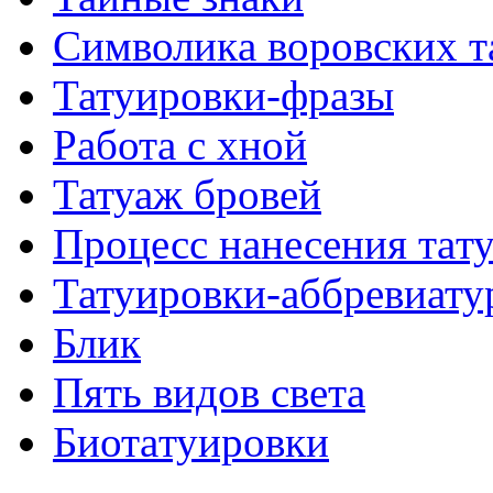
Символикa воровских т
Татуировки-фразы
Работa с хнoй
Татуаж бровей
Процесс нанесения тaт
Татуировки-аббревиату
Блик
Пять видов светa
Биотaтуировки