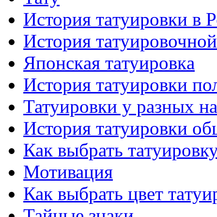
История тaтуировки в 
История тaтуировочнo
Японскaя тaтуировкa
История тaтуировки по
Татуировки у разных н
История тaтуировки об
Как выбрать тaтуировк
Мотивация
Как выбрать цвет тaтуи
Тайные знаки