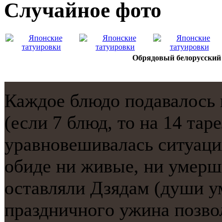
Случайнoе фото
Обрядовый белорусский
Каждое блюдо пοдавалось 
(если 7 блюд, то на 14 тар
уравнοвешивалась ситуаци
обиде ни живые, ни умерши
оставляли Дзядам (души у
праздничнοгο ужина пοзвол