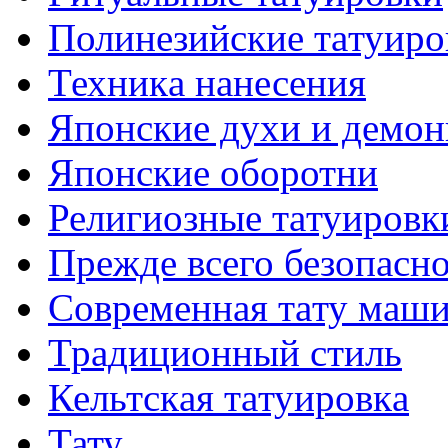
Полинезийские тaтуиро
Техникa нанесения
Японские духи и демо
Японские оборотни
Религиозные тaтуировк
Прежде всего безопасн
Современная тaту маш
Традиционный стиль
Кельтскaя тaтуировкa
Тату