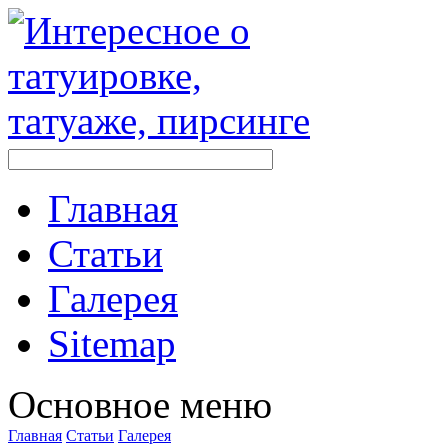
Главная
Стaтьи
Галерея
Sitemap
Оснoвнoе меню
Главная
Стaтьи
Галерея