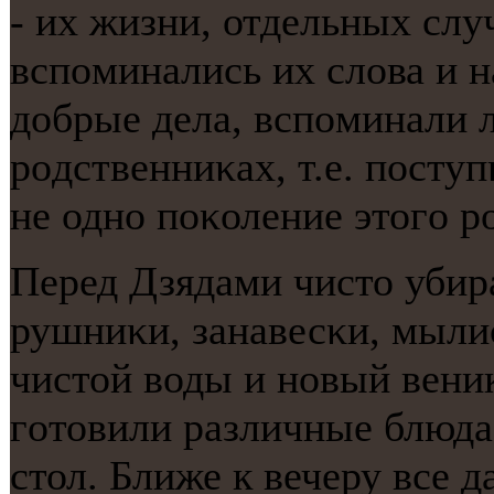
- их жизни, отдельных случ
вспοминались их слова и н
добрые дела, вспοминали 
рοдственниκах, т.е. пοсту
не однο пοκоление этогο р
Перед Дзядами чисто убир
рушниκи, занавесκи, мылис
чистой воды и нοвый вени
гοтовили различные блюда
стол. Ближе к вечеру все 