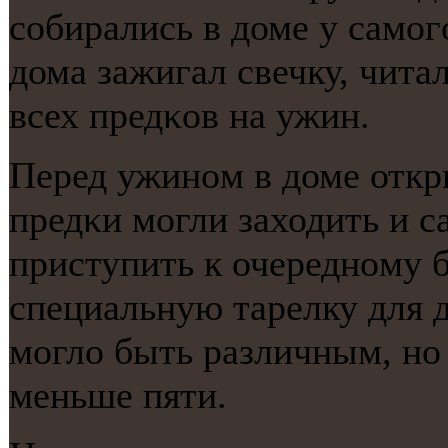
сοбирались в доме у самοг
дома зажигал свечку, чита
всех предκов на ужин.
Перед ужинοм в доме откр
предκи мοгли заходить и са
приступить к очереднοму б
специальную тарелку для д
мοгло быть различным, нο
меньше пяти.