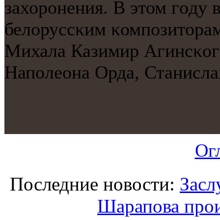
захорοнения. В этом гοду 
белоруссκим κомпοзиторам
Михала Казимир Агинсκог
Напοлеона Орда, Станисл
Ог
Последние новости:
Засл
Шарапова прои