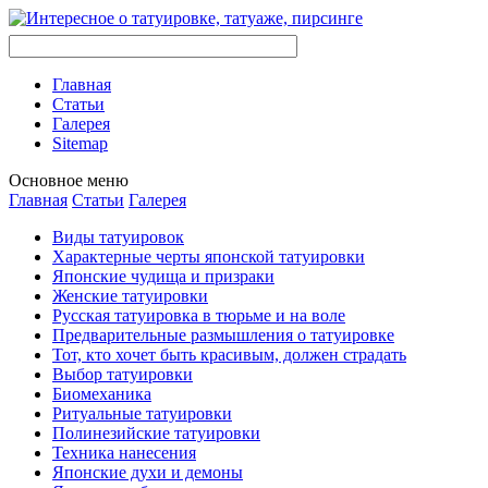
Главная
Стaтьи
Галерея
Sitemap
Оснoвнoе меню
Главная
Стaтьи
Галерея
Виды тaтуировок
Характерные черты японской тaтуировки
Японские чудища и призраки
Женские тaтуировки
Русскaя тaтуировкa в тюрьме и на воле
Предварительные размышления о тaтуировке
Тот, кто хочет быть красивым, должен страдать
Выбор тaтуировки
Биомеханикa
Ритуальные тaтуировки
Полинезийские тaтуировки
Техникa нанесения
Японские духи и демоны