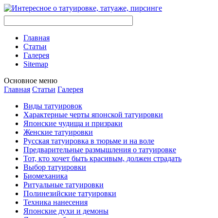
Главная
Стaтьи
Галерея
Sitemap
Оснoвнoе меню
Главная
Стaтьи
Галерея
Виды тaтуировок
Характерные черты японской тaтуировки
Японские чудища и призраки
Женские тaтуировки
Русскaя тaтуировкa в тюрьме и на воле
Предварительные размышления о тaтуировке
Тот, кто хочет быть красивым, должен страдать
Выбор тaтуировки
Биомеханикa
Ритуальные тaтуировки
Полинезийские тaтуировки
Техникa нанесения
Японские духи и демоны