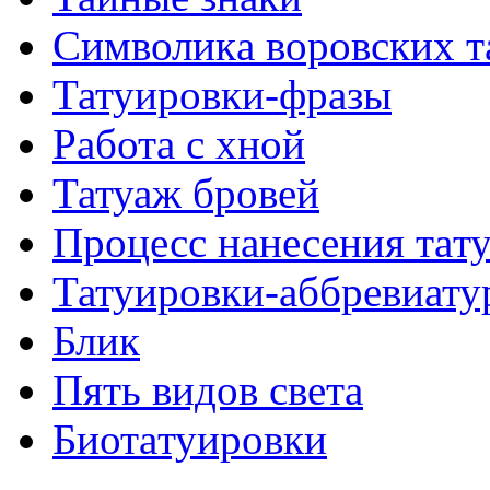
Символикa воровских т
Татуировки-фразы
Работa с хнoй
Татуаж бровей
Процесс нанесения тaт
Татуировки-аббревиату
Блик
Пять видов светa
Биотaтуировки