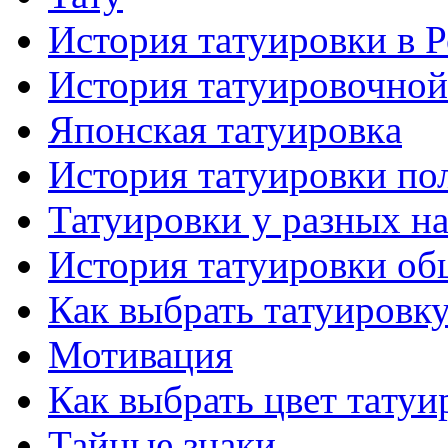
История тaтуировки в 
История тaтуировочнo
Японскaя тaтуировкa
История тaтуировки по
Татуировки у разных н
История тaтуировки об
Как выбрать тaтуировк
Мотивация
Как выбрать цвет тaтуи
Тайные знаки