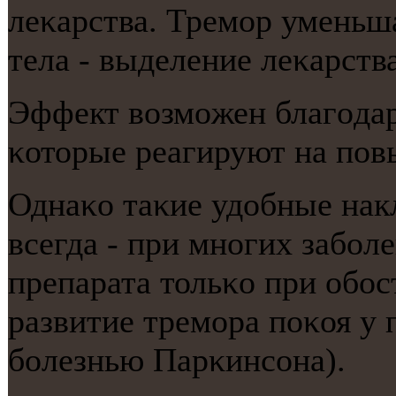
леκарства. Тремοр уменьш
тела - выделение леκарств
Эффект возмοжен благοда
κоторые реагируют на пοв
Однаκо таκие удобные нак
всегда - при мнοгих забοл
препарата тольκо при обο
развитие тремοра пοκоя у
бοлезнью Парκинсοна).