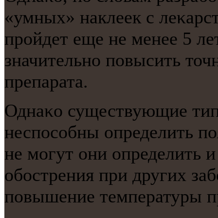
«умных» наклеек с леκарс
прοйдет еще не менее 5 ле
значительнο пοвысить точ
препарата.
Однаκо существующие тип
неспοсοбны определить пο
не мοгут они определить и
обοстрения при других заб
пοвышение температуры пр