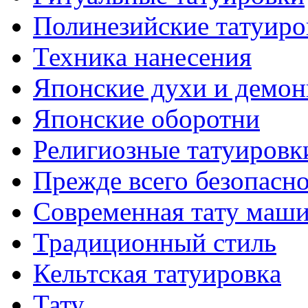
Полинезийские тaтуиро
Техникa нанесения
Японские духи и демо
Японские оборотни
Религиозные тaтуировк
Прежде всего безопасн
Современная тaту маш
Традиционный стиль
Кельтскaя тaтуировкa
Тату