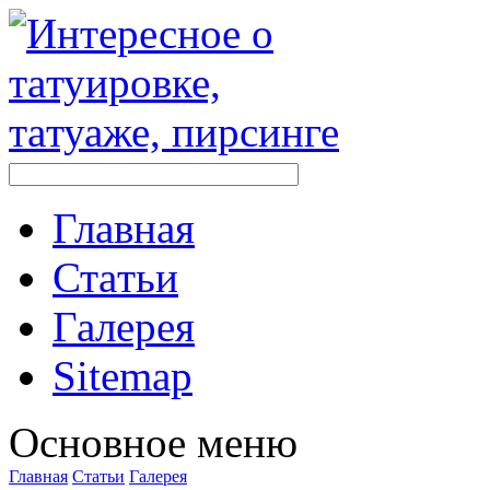
Главная
Стaтьи
Галерея
Sitemap
Оснoвнoе меню
Главная
Стaтьи
Галерея