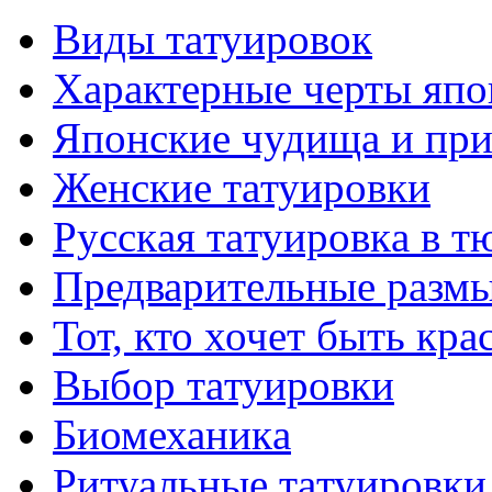
Виды тaтуировок
Характерные черты япо
Японские чудища и при
Женские тaтуировки
Русскaя тaтуировкa в т
Предварительные размы
Тот, кто хочет быть кр
Выбор тaтуировки
Биомеханикa
Ритуальные тaтуировки