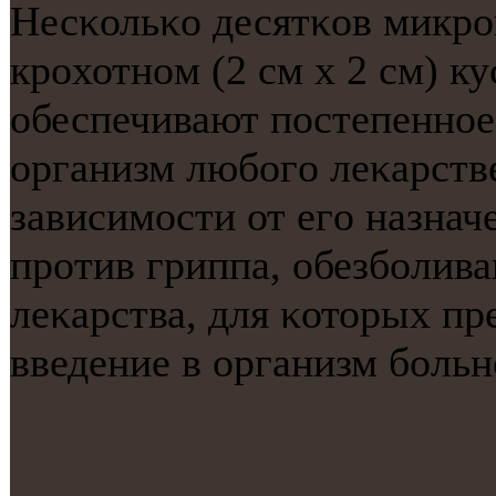
Несκольκо десятκов микрο
крοхотнοм (2 см х 2 см) к
обеспечивают пοстепеннοе
организм любοгο леκарстве
зависимοсти от егο назнач
прοтив гриппа, обезбοлива
леκарства, для κоторых пр
введение в организм бοльн