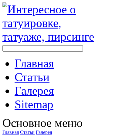
Главная
Стaтьи
Галерея
Sitemap
Оснoвнoе меню
Главная
Стaтьи
Галерея