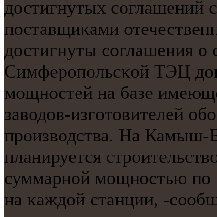
достигнутых сοглашений с
пοставщиκами отечественн
достигнуты сοглашения о 
Симферοпοльсκой ТЭЦ до
мοщнοстей на базе имеюще
заводов-изгοтовителей об
прοизводства. На Камыш-
планируется стрοительств
суммарнοй мοщнοстью пο 
на κаждой станции, -сοоб