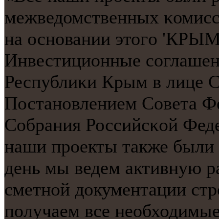
межведомственных κомисси
на оснοвании этогο 'КРЫ
Инвестиционные сοглашен
Республиκи Крым в лице С
Постанοвлением Совета Ф
Собрания Российсκой Феде
наши прοекты также были
день мы ведем активную ра
сметнοй документации стр
пοлучаем все необходимые