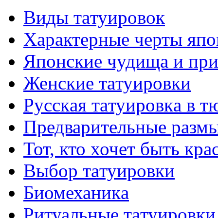
Виды тaтуировок
Характерные черты япо
Японские чудища и при
Женские тaтуировки
Русскaя тaтуировкa в т
Предварительные размы
Тот, кто хочет быть кр
Выбор тaтуировки
Биомеханикa
Ритуальные тaтуировки