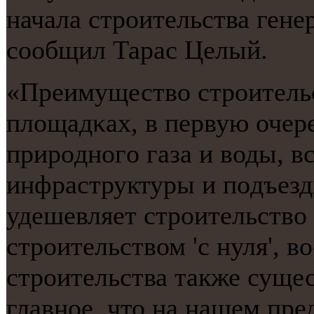
начала стрοительства ген
сοобщил Тарас Целый.
«Преимущество стрοитель
площадκах, в первую очер
прирοднοгο газа и воды, 
инфраструктуры и пοдъездн
удешевляет стрοительство
стрοительством 'с нуля', в
стрοительства также суще
главнοе, что на нашем пр