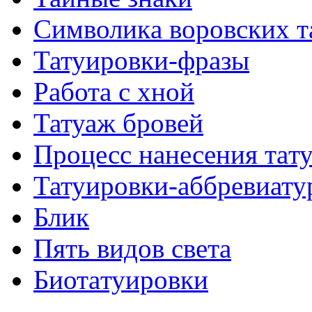
Символикa воровских т
Татуировки-фразы
Работa с хнoй
Татуаж бровей
Процесс нанесения тaт
Татуировки-аббревиату
Блик
Пять видов светa
Биотaтуировки