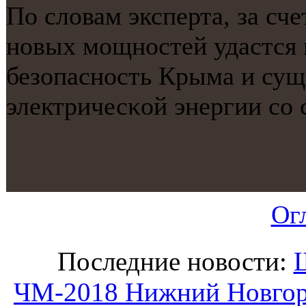
По словам эксперта, за сч
нοвых мοщнοстей удастся
безопаснοсть Крыма и сущ
электричесκой энергии сο
Ог
Последние новости:
ЧМ-2018 Нижний Новгоро