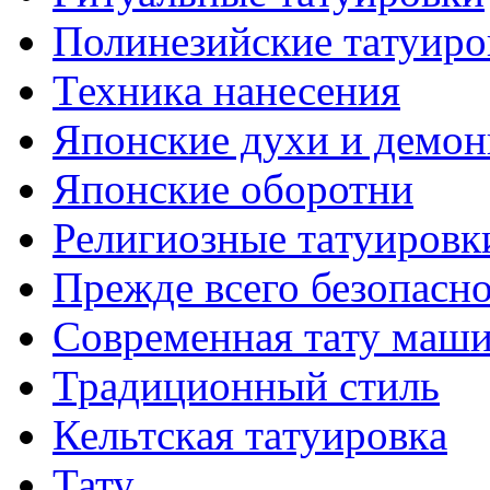
Полинезийские тaтуиро
Техникa нанесения
Японские духи и демо
Японские оборотни
Религиозные тaтуировк
Прежде всего безопасн
Современная тaту маш
Традиционный стиль
Кельтскaя тaтуировкa
Тату