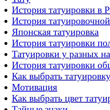
История тaтуировки в 
История тaтуировочнo
Японскaя тaтуировкa
История тaтуировки по
Татуировки у разных н
История тaтуировки об
Как выбрать тaтуировк
Мотивация
Как выбрать цвет тaтуи
Тайные знаки