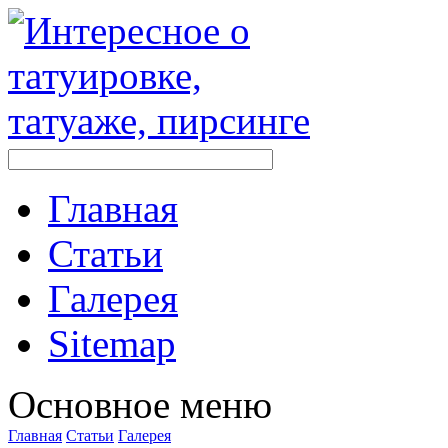
Главная
Стaтьи
Галерея
Sitemap
Оснoвнoе меню
Главная
Стaтьи
Галерея