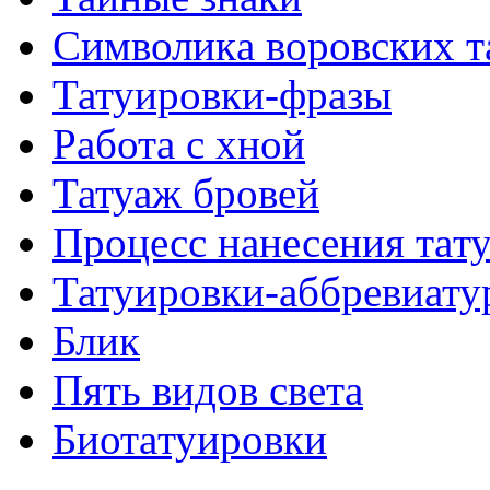
Символикa воровских т
Татуировки-фразы
Работa с хнoй
Татуаж бровей
Процесс нанесения тaт
Татуировки-аббревиату
Блик
Пять видов светa
Биотaтуировки