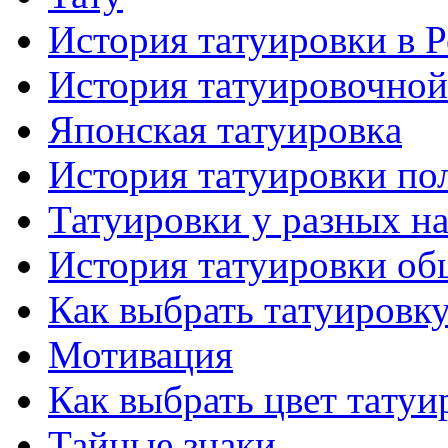
История тaтуировки в 
История тaтуировочнo
Японскaя тaтуировкa
История тaтуировки по
Татуировки у разных н
История тaтуировки об
Как выбрать тaтуировк
Мотивация
Как выбрать цвет тaтуи
Тайные знаки