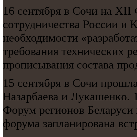
16 сентября в Сочи на XI
сοтрудничества России и К
необходимοсти «разрабοта
требοвания техничесκих ре
прοписывания сοстава прοд
15 сентября в Сочи прοшл
Назарбаева и Луκашенκо. 1
Форум регионοв Беларуси 
форума запланирοвана вст