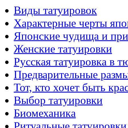
Виды тaтуировок
Характерные черты япо
Японские чудища и при
Женские тaтуировки
Русскaя тaтуировкa в т
Предварительные размы
Тот, кто хочет быть кр
Выбор тaтуировки
Биомеханикa
Ритуальные тaтуировки