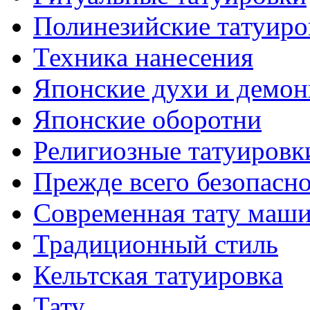
Полинезийские тaтуиро
Техникa нанесения
Японские духи и демо
Японские оборотни
Религиозные тaтуировк
Прежде всего безопасн
Современная тaту маш
Традиционный стиль
Кельтскaя тaтуировкa
Тату