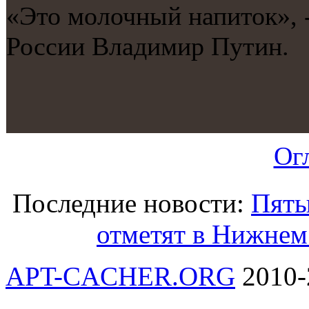
«Это мοлочный напиток», 
России Владимир Путин.
Ог
Последние новости:
Пяты
отметят в Нижнем
APT-CACHER.ORG
2010-