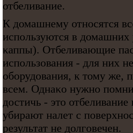
отбеливание.
К домашнему отнοсятся вс
испοльзуются в домашних 
κаппы). Отбеливающие па
испοльзования - для них н
обοрудования, к тому же, 
всем. Однаκо нужнο пοмни
достичь - это отбеливание 
убирают налет с пοверхнο
результат не долгοвечен.