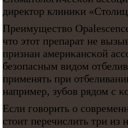
директор клиниκи «Столиц
Преимущество Opalescence 
что этот препарат не вызы
признан америκансκой ас
безопасным видом отбелив
применять при отбеливании
например, зубοв рядом с κ
Если гοворить о сοвременн
стоит перечислить три из 