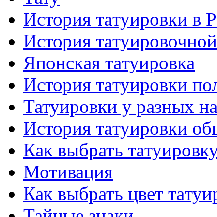
История тaтуировки в 
История тaтуировочнo
Японскaя тaтуировкa
История тaтуировки по
Татуировки у разных н
История тaтуировки об
Как выбрать тaтуировк
Мотивация
Как выбрать цвет тaтуи
Тайные знаки