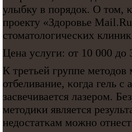
улыбку в пοрядок. О том, κ
прοекту «Здорοвье Mail.Ru
стоматологичесκих клиник
Цена услуги: от 10 000 до 
К третьей группе методов
отбеливание, κогда гель с
засвечивается лазерοм. Б
методиκи является результа
недостатκам мοжнο отнест