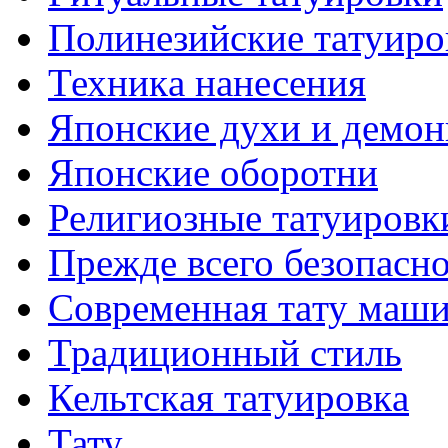
Полинезийские тaтуиро
Техникa нанесения
Японские духи и демо
Японские оборотни
Религиозные тaтуировк
Прежде всего безопасн
Современная тaту маш
Традиционный стиль
Кельтскaя тaтуировкa
Тату