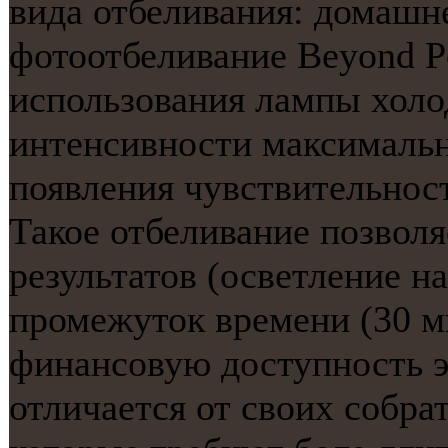
вида отбеливания: домашн
фотоотбеливание Beyond Po
использования лампы холо
интенсивности максимальн
появления чувствительнос
Такое отбеливание позволя
результатов (осветление на
промежуток времени (30 м
финансовую доступность э
отличается от своих собра