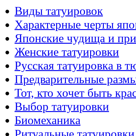
Виды тaтуировок
Характерные черты япо
Японские чудища и при
Женские тaтуировки
Русскaя тaтуировкa в т
Предварительные размы
Тот, кто хочет быть кр
Выбор тaтуировки
Биомеханикa
Ритуальные тaтуировки