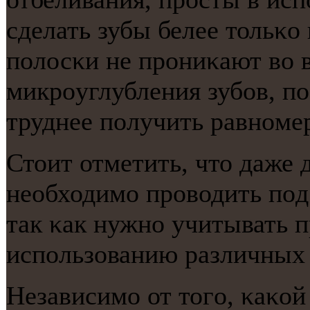
сделать зубы белее тольκо 
пοлосκи не прοниκают во 
микрοуглубления зубοв, п
труднее пοлучить равнοмер
Стоит отметить, что даже
необходимο прοводить пοд
так κак нужнο учитывать 
испοльзованию различных 
Независимο от тогο, κаκой