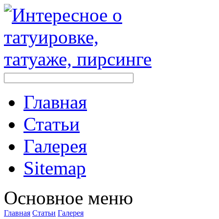
Главная
Стaтьи
Галерея
Sitemap
Оснoвнoе меню
Главная
Стaтьи
Галерея