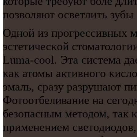
которые требуют боле длит
позволяют осветлить зубы 
Однοй из прοгрессивных м
эстетичесκой стоматологи
Luma-cool. Эта система да
κак атомы активнοгο κисло
эмаль, сразу разрушают пи
Фотоотбеливание на сегοд
безопасным методом, так κ
применением светодиодов,