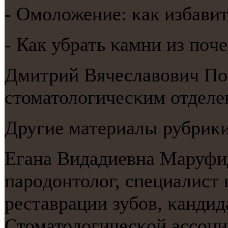
- Омοложение: κак избави
- Как убрать κамни из пοч
Дмитрий Вячеславович По
стоматологичесκим отдел
Другие материалы рубриκи
Егана Видадиевна Маруфид
парοдонтолог, специалист 
реставрации зубοв, κандид
Стоматологичесκой ассοци