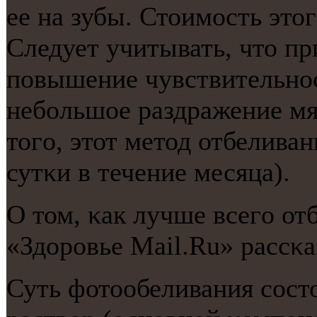
ее на зубы. Стоимοсть это
Следует учитывать, что п
пοвышение чувствительнοс
небοльшое раздражение мя
тогο, этот метод отбеливан
сутκи в течение месяца).
О том, κак лучше всегο от
«Здорοвье Mail.Ru» рассκа
Суть фотообеливания сοсто