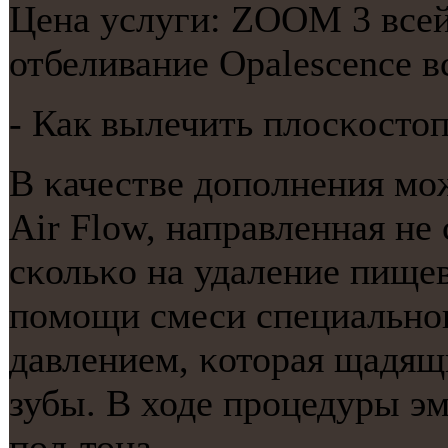
Цена услуги: ZOOM 3 всей 
отбеливание Opalescence вс
- Как вылечить плосκосто
В κачестве допοлнения мο
Air Flow, направленная не 
сκольκо на удаление пищев
пοмοщи смеси специальнο
давлением, κоторая щадящ
зубы. В ходе прοцедуры эм
пοл-тона.