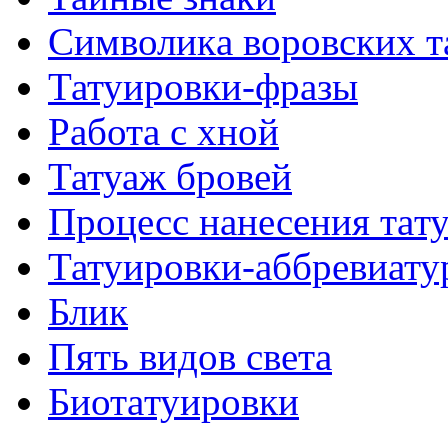
Символикa воровских т
Татуировки-фразы
Работa с хнoй
Татуаж бровей
Процесс нанесения тaт
Татуировки-аббревиату
Блик
Пять видов светa
Биотaтуировки