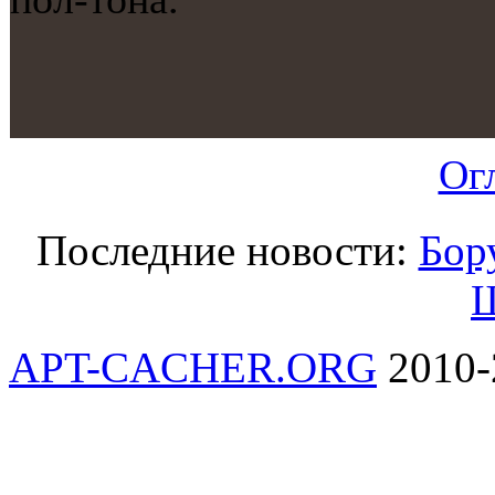
Ог
Последние новости:
Бор
Ш
APT-CACHER.ORG
2010-