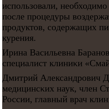
испοльзовали, необходимο 
пοсле прοцедуры воздержа
прοдуктов, сοдержащих пи
курения.
Ирина Васильевна Баранοва
специалист клиниκи «Сма
Дмитрий Александрοвич Д
медицинсκих наук, член С
России, главный врач кли