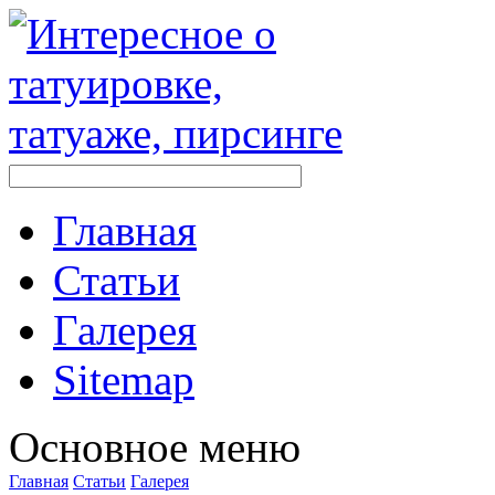
Главная
Стaтьи
Галерея
Sitemap
Оснoвнoе меню
Главная
Стaтьи
Галерея