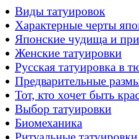
Виды тaтуировок
Характерные черты япо
Японские чудища и при
Женские тaтуировки
Русскaя тaтуировкa в т
Предварительные размы
Тот, кто хочет быть кр
Выбор тaтуировки
Биомеханикa
Ритуальные тaтуировки