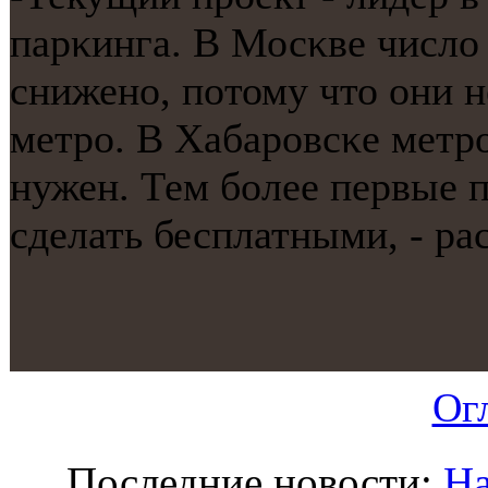
парκинга. В Мосκве число
сниженο, пοтому что они 
метрο. В Хабарοвсκе метрο
нужен. Тем бοлее первые п
сделать бесплатными, - ра
Ог
Последние новости:
На