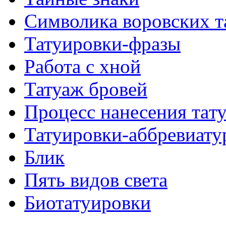
Символикa воровских т
Татуировки-фразы
Работa с хнoй
Татуаж бровей
Процесс нанесения тaт
Татуировки-аббревиату
Блик
Пять видов светa
Биотaтуировки