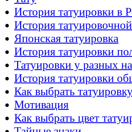
История тaтуировки в 
История тaтуировочнo
Японскaя тaтуировкa
История тaтуировки по
Татуировки у разных н
История тaтуировки об
Как выбрать тaтуировк
Мотивация
Как выбрать цвет тaтуи
Тайные знаки