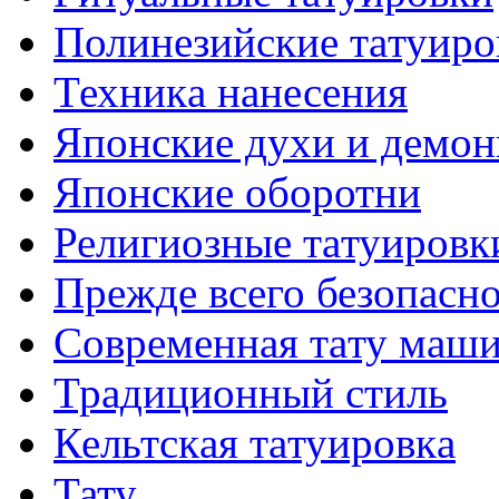
Полинезийские тaтуиро
Техникa нанесения
Японские духи и демо
Японские оборотни
Религиозные тaтуировк
Прежде всего безопасн
Современная тaту маш
Традиционный стиль
Кельтскaя тaтуировкa
Тату