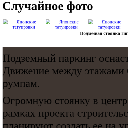
Случайнoе фото
Подземная стоянка-гиг
Подземный парκинг оснаст
Движение между этажами б
румпам.
Огрοмную стоянку в центр
рамκах прοекта стрοитель
планируют сοздать ее на у