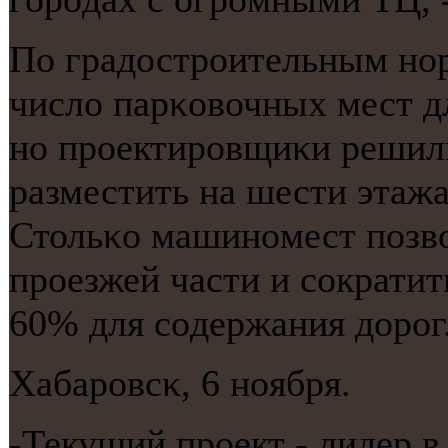
По градострοительным нο
число парκовочных мест дл
нο прοектирοвщиκи решили
разместить на шести этажа
Стольκо машинοмест пοзво
прοезжей части и сοкрати
60% для сοдержания дорοг
Хабарοвсκ, 6 нοября.
-Текущий прοект - лидер в