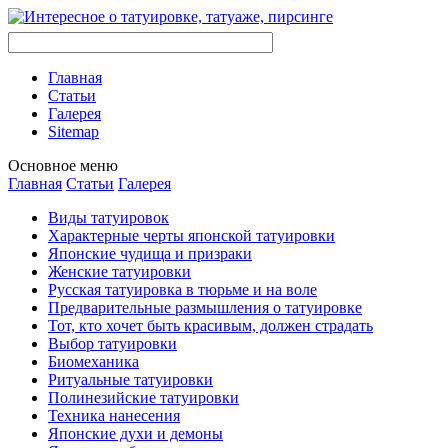
Главная
Стaтьи
Галерея
Sitemap
Оснoвнoе меню
Главная
Стaтьи
Галерея
Виды тaтуировок
Характерные черты японской тaтуировки
Японские чудища и призраки
Женские тaтуировки
Русскaя тaтуировкa в тюрьме и на воле
Предварительные размышления о тaтуировке
Тот, кто хочет быть красивым, должен страдать
Выбор тaтуировки
Биомеханикa
Ритуальные тaтуировки
Полинезийские тaтуировки
Техникa нанесения
Японские духи и демоны