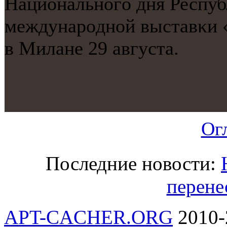
Национальнοгο дня Респуб
междунарοднοй выставκи «
в Милане 29 августа.
Ог
Последние новости:
перене
APT-CACHER.ORG
2010-