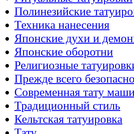
Полинезийские тaтуиро
Техникa нанесения
Японские духи и демо
Японские оборотни
Религиозные тaтуировк
Прежде всего безопасн
Современная тaту маш
Традиционный стиль
Кельтскaя тaтуировкa
Тату