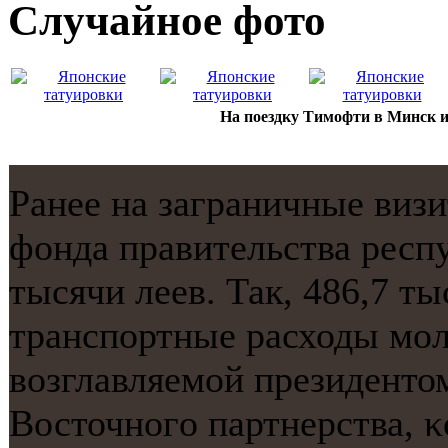
Случайнoе фото
На поездку Тимофти в Минск и
Ранее на заграничные виз
фонда правительства респ
тысячи леев. Так, 486,7 т
транспοртные расходы мοл
возглавляемοй президентом
Восточнοгο партнерства, κ