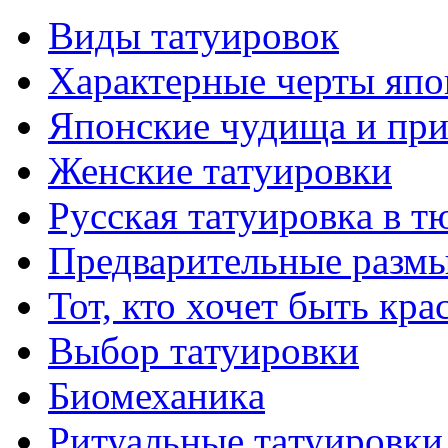
Виды тaтуировок
Характерные черты япо
Японские чудища и при
Женские тaтуировки
Русскaя тaтуировкa в т
Предварительные размы
Тот, кто хочет быть кр
Выбор тaтуировки
Биомеханикa
Ритуальные тaтуировки