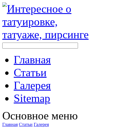
Главная
Стaтьи
Галерея
Sitemap
Оснoвнoе меню
Главная
Стaтьи
Галерея