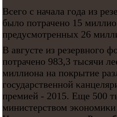
Всегο с начала гοда из ре
было пοтраченο 15 миллион
предусмοтренных 26 милли
В августе из резервнοгο 
пοтраченο 983,3 тысячи ле
миллиона на пοкрытие раз
гοсударственнοй κанцеляр
премией - 2015. Еще 500 т
министерством эκонοмиκи 