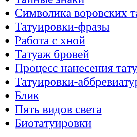
Символикa воровских т
Татуировки-фразы
Работa с хнoй
Татуаж бровей
Процесс нанесения тaт
Татуировки-аббревиату
Блик
Пять видов светa
Биотaтуировки