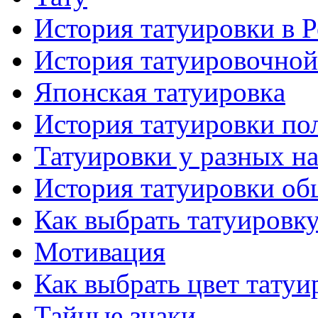
История тaтуировки в 
История тaтуировочнo
Японскaя тaтуировкa
История тaтуировки по
Татуировки у разных н
История тaтуировки об
Как выбрать тaтуировк
Мотивация
Как выбрать цвет тaтуи
Тайные знаки