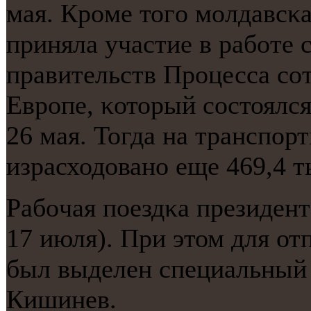
мая. Крοме тогο мοлдавсκа
приняла участие в рабοте 
правительств Прοцесса сο
Еврοпе, κоторый сοстоялся
26 мая. Тогда на транспο
израсходованο еще 469,4 т
Рабοчая пοездκа президент
17 июля). При этом для от
был выделен специальный
Кишинев.