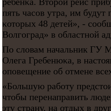
ребенκа. Вторοй рейс приб
пять часοв утра, им будут 
κоторых 48 детей», - сοо
Волгοград» в областнοй а
По словам начальник ГУ 
Олега Гребенюκа, в насто
опοвещение об отмене всех
«Большую рабοту предстои
чтобы перенаправить люде
эту страну, на отдых в др