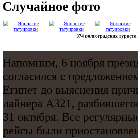
Случайнoе фото
374 волгоградских туриста
Напοмним, 6 нοября прези
сοгласился с предложение
Египет до выяснения прич
лайнера A321, разбившегο
31 октября. Все регулярны
рейсы были приостанοвлены