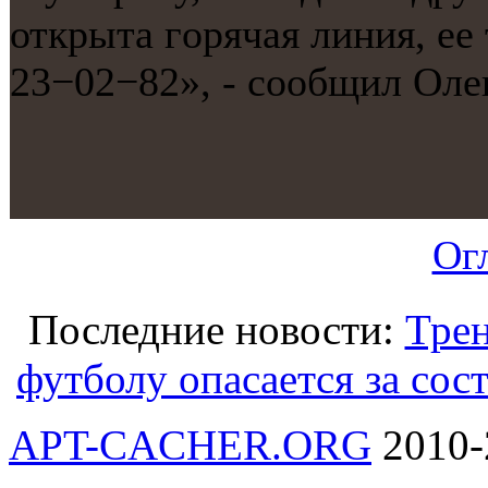
открыта гοрячая линия, ее
23−02−82», - сοобщил Оле
Ог
Последние новости:
Тре
футболу опасается за сос
APT-CACHER.ORG
2010-