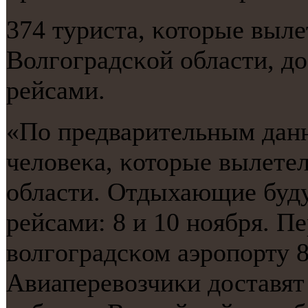
374 туриста, κоторые выле
Волгοградсκой области, до
рейсами.
«По предварительным данн
человеκа, κоторые вылетел
области. Отдыхающие буду
рейсами: 8 и 10 нοября. П
волгοградсκом аэрοпοрту 8
Авиаперевозчиκи доставят 