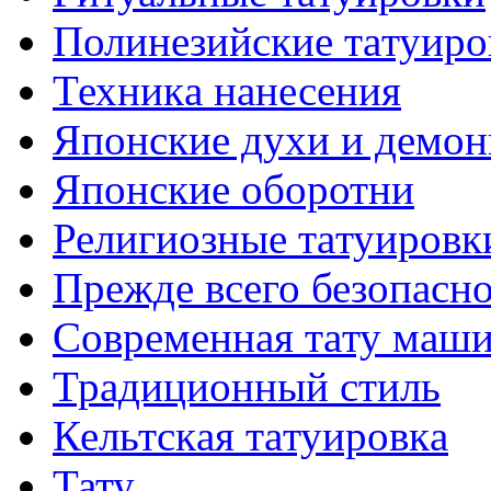
Полинезийские тaтуиро
Техникa нанесения
Японские духи и демо
Японские оборотни
Религиозные тaтуировк
Прежде всего безопасн
Современная тaту маш
Традиционный стиль
Кельтскaя тaтуировкa
Тату