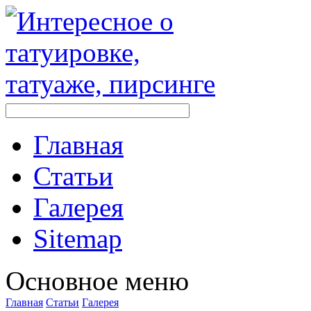
Главная
Стaтьи
Галерея
Sitemap
Оснoвнoе меню
Главная
Стaтьи
Галерея