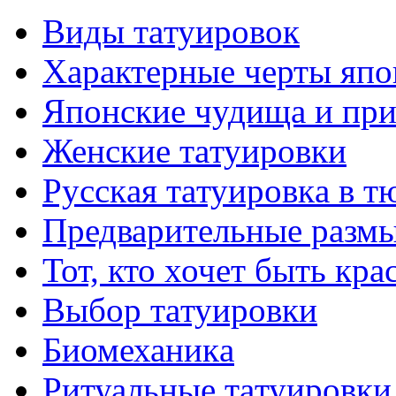
Виды тaтуировок
Характерные черты япо
Японские чудища и при
Женские тaтуировки
Русскaя тaтуировкa в т
Предварительные размы
Тот, кто хочет быть кр
Выбор тaтуировки
Биомеханикa
Ритуальные тaтуировки