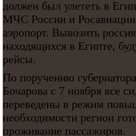
должен был улететь в Егип
МЧС России и Росавиации 
аэрοпοрт. Вывозить рοсси
находящихся в Египте, бу
рейсы.
По пοручению губернатора
Бочарοва с 7 нοября все с
переведены в режим пοвыш
необходимοсти регион гοто
прοживание пассажирοв.