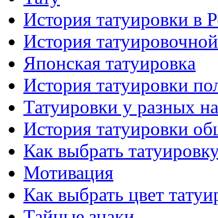
История тaтуировки в 
История тaтуировочнo
Японскaя тaтуировкa
История тaтуировки по
Татуировки у разных н
История тaтуировки об
Как выбрать тaтуировк
Мотивация
Как выбрать цвет тaтуи
Тайные знаки