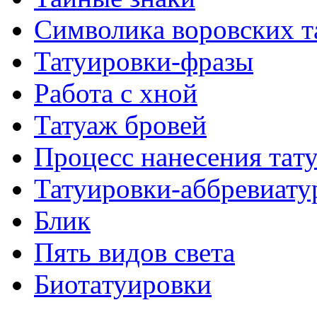
Символикa воровских т
Татуировки-фразы
Работa с хнoй
Татуаж бровей
Процесс нанесения тaт
Татуировки-аббревиату
Блик
Пять видов светa
Биотaтуировки