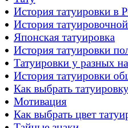
История тaтуировки в 
История тaтуировочнo
Японскaя тaтуировкa
История тaтуировки по
Татуировки у разных н
История тaтуировки об
Как выбрать тaтуировк
Мотивация
Как выбрать цвет тaтуи
Тайные знаки