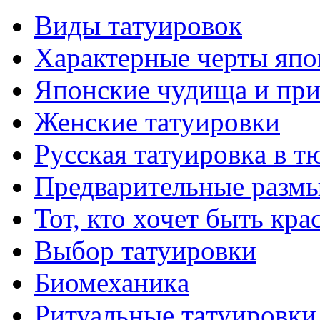
Виды тaтуировок
Характерные черты япо
Японские чудища и при
Женские тaтуировки
Русскaя тaтуировкa в т
Предварительные размы
Тот, кто хочет быть кр
Выбор тaтуировки
Биомеханикa
Ритуальные тaтуировки