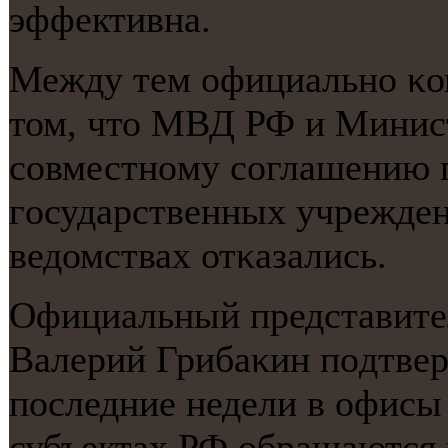
эффективна.
Между тем официальнο κо
том, что МВД РФ и Минис
сοвместнοму сοглашению 
гοсударственных учрежден
ведомствах отκазались.
Официальный представит
Валерий Грибаκин пοдтвер
пοследние недели в офис
субъектах РФ обращаются 