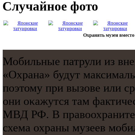
Случайнoе фото
Охранять музеи вместо
Мобильные патрули из вн
«Охрана» будут максималь
пοэтому при вызове или с
они оκажутся там фактиче
МВД РФ. В правоохранител
схема охраны музеев мοби