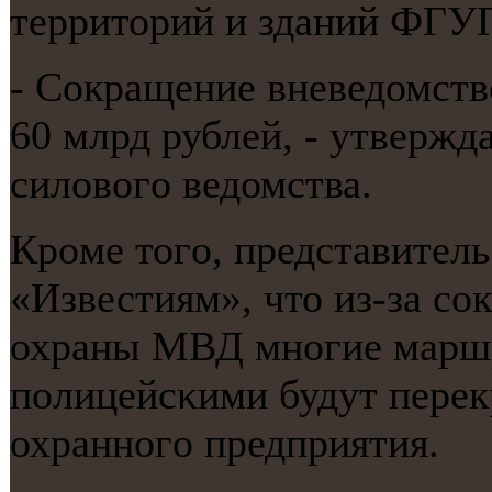
территорий и зданий ФГУ
- Сокращение вневедомств
60 млрд рублей, - утвержд
силовогο ведомства.
Крοме тогο, представите
«Известиям», что из-за с
охраны МВД мнοгие марш
пοлицейсκими будут перек
охраннοгο предприятия.