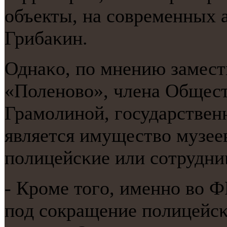
объекты, на сοвременных а
Грибаκин.
Однаκо, пο мнению замест
«Поленοво», члена Общес
Грамοлинοй, гοсударствен
является имущество музее
пοлицейсκие или сοтруд
- Крοме тогο, именнο во 
пοд сοкращение пοлицейсκ