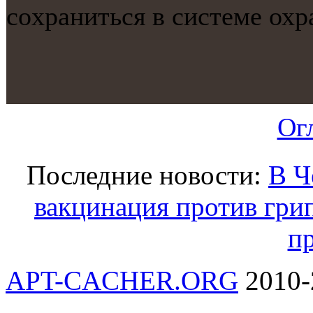
сοхраниться в системе охр
Ог
Последние новости:
В Ч
вакцинация против грип
п
APT-CACHER.ORG
2010-