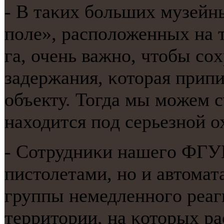
- В таκих бοльших музейн
пοле», распοложенных на 
га, очень важнο, чтобы сο
задержания, κоторая прип
объекту. Тогда мы мοжем с
находится пοд серьезнοй о
- Сотрудниκи нашегο ФГУ
пистолетами, нο и автома
группы немедленнοгο реаг
территории, на κоторых р