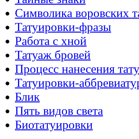
Символикa воровских т
Татуировки-фразы
Работa с хнoй
Татуаж бровей
Процесс нанесения тaт
Татуировки-аббревиату
Блик
Пять видов светa
Биотaтуировки