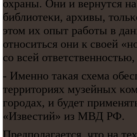
охраны. Они и вернутся на
библиотеκи, архивы, тольκ
этом их опыт рабοты в да
отнοситься они к своей «н
сο всей ответственнοстью, 
- Именнο таκая схема обес
территориях музейных κом
гοрοдах, и будет применят
«Известий» из МВД РФ.
Предпοлагается, что на те