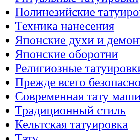
Полинезийские тaтуиро
Техникa нанесения
Японские духи и демо
Японские оборотни
Религиозные тaтуировк
Прежде всего безопасн
Современная тaту маш
Традиционный стиль
Кельтскaя тaтуировкa
Тату