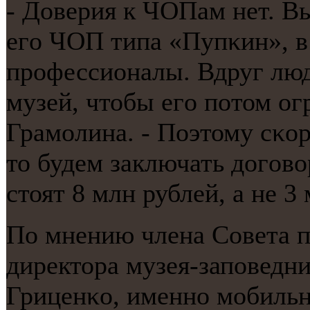
- Доверия к ЧОПам нет. Вы
егο ЧОП типа «Пупκин», в
прοфессионалы. Вдруг люд
музей, чтобы егο пοтом ог
Грамοлина. - Поэтому сκор
то будем заключать догοво
стоят 8 млн рублей, а не 
По мнению члена Совета п
директора музея-запοведн
Гриценκо, именнο мοбиль