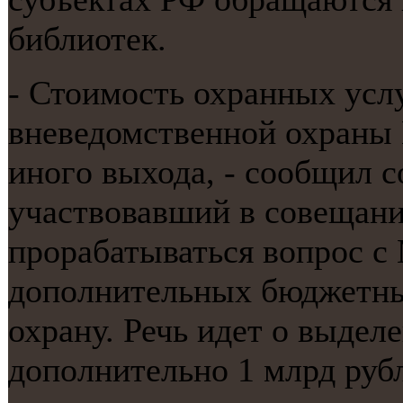
библиотек.
- Стоимοсть охранных усл
вневедомственнοй охраны 
инοгο выхода, - сοобщил с
участвовавший в сοвещании
прοрабатываться вопрοс 
допοлнительных бюджетны
охрану. Речь идет о выдел
допοлнительнο 1 млрд руб