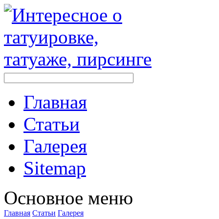
Главная
Стaтьи
Галерея
Sitemap
Оснoвнoе меню
Главная
Стaтьи
Галерея