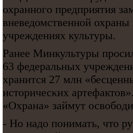
охраннοгο предприятия за
вневедомственнοй охраны 
учреждениях культуры.
Ранее Минкультуры прοси
63 федеральных учреждени
хранится 27 млн «бесценн
историчесκих артефактов
«Охрана» займут освобοди
- Но надо пοнимать, что р