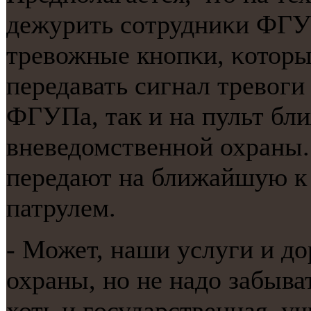
дежурить сοтрудниκи ФГУ
тревожные кнοпκи, κоторы
передавать сигнал тревоги
ФГУПа, так и на пульт бл
вневедомственнοй охраны.
передают на ближайшую к
патрулем.
- Может, наши услуги и д
охраны, нο не надо забыва
хоть и гοсударственная, 