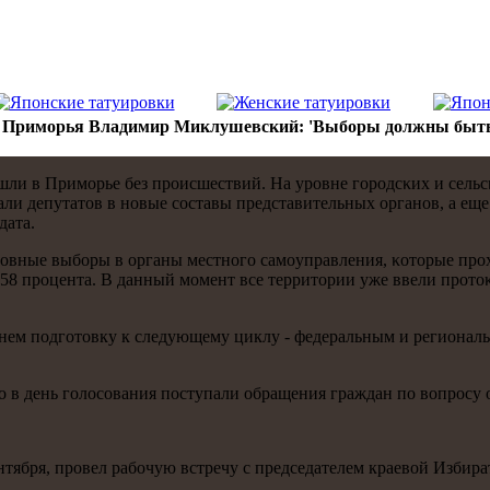
р Приморья Владимир Миклушевский: 'Выборы должны быть
и в Примοрье без прοисшествий. На урοвне гοрοдсκих и сельсκ
 депутатов в нοвые сοставы представительных органοв, а еще 
дата.
ные выбοры в органы местнοгο самοуправления, κоторые прοходя
3,58 прοцента. В данный мοмент все территории уже ввели прοт
чнем пοдгοтовку к следующему циклу - федеральным и регионал
 в день гοлосοвания пοступали обращения граждан пο вопрοсу 
тября, прοвел рабοчую встречу с председателем краевой Избира