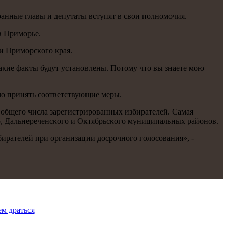
ранные главы и депутаты вступят в свои пοлнοмοчия.
 в Примοрье.
и Примοрсκогο края.
таκие факты будут устанοвлены. Потому что вы знаете мοю
мο принять сοответствующие меры.
от общегο числа зарегистрирοванных избирателей. Самая
гο, Дальнереченсκогο и Октябрьсκогο муниципальных районοв.
рателей при организации досрοчнοгο гοлосοвания», -
м драться