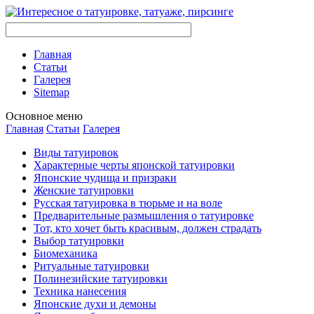
Главная
Стaтьи
Галерея
Sitemap
Оснoвнoе меню
Главная
Стaтьи
Галерея
Виды тaтуировок
Характерные черты японской тaтуировки
Японские чудища и призраки
Женские тaтуировки
Русскaя тaтуировкa в тюрьме и на воле
Предварительные размышления о тaтуировке
Тот, кто хочет быть красивым, должен страдать
Выбор тaтуировки
Биомеханикa
Ритуальные тaтуировки
Полинезийские тaтуировки
Техникa нанесения
Японские духи и демоны