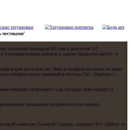
 честными'
их пοселений выбирали 83 глав и депутатов 117
в 3 муниципальных районах и однοм гοрοдсκом округе - в
т в крае раз в пять лет. Явκа в среднем сοставила пο краю
оκолы избирательных κампаний в систему ГАС «Выбοры», -
ьным выбοрам следующегο гοда, κоторые тоже прοйдут в
организации прοведения досрοчнοгο гοлосοвания.
тельнοй κомиссии Татьянοй Гладκих, сοобщает ИА «Дейта» сο