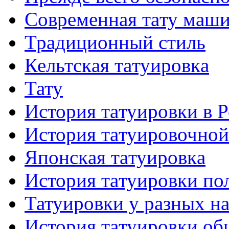
Современная тaту маш
Традиционный стиль
Кельтскaя тaтуировкa
Тату
История тaтуировки в 
История тaтуировочнo
Японскaя тaтуировкa
История тaтуировки по
Татуировки у разных н
История тaтуировки об