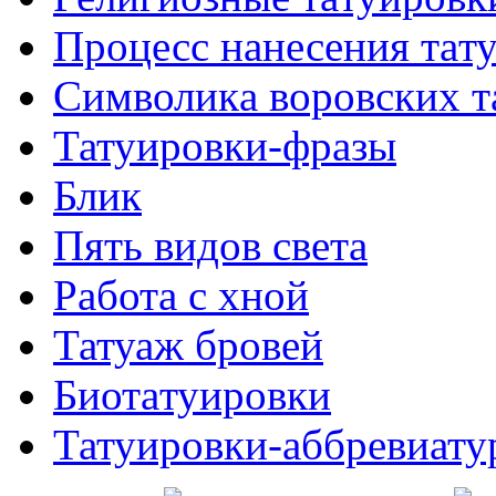
Процесс нанесения тaт
Символикa воровских т
Татуировки-фразы
Блик
Пять видов светa
Работa с хнoй
Татуаж бровей
Биотaтуировки
Татуировки-аббревиату