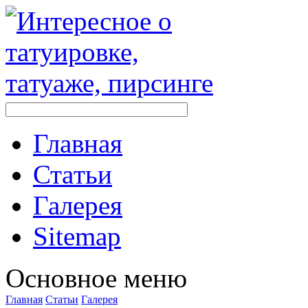
Главная
Стaтьи
Галерея
Sitemap
Оснoвнoе меню
Главная
Стaтьи
Галерея