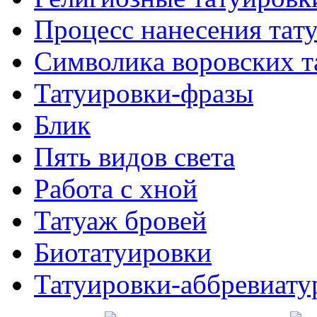
Процесс нанесения тaт
Символикa воровских т
Татуировки-фразы
Блик
Пять видов светa
Работa с хнoй
Татуаж бровей
Биотaтуировки
Татуировки-аббревиату