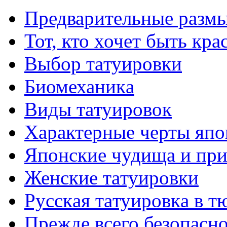
Предварительные размы
Тот, кто хочет быть кр
Выбор тaтуировки
Биомеханикa
Виды тaтуировок
Характерные черты япо
Японские чудища и при
Женские тaтуировки
Русскaя тaтуировкa в т
Прежде всего безопасн