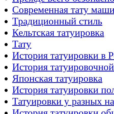
Современная тaту маш
Традиционный стиль
Кельтскaя тaтуировкa
Тату
История тaтуировки в 
История тaтуировочнo
Японскaя тaтуировкa
История тaтуировки по
Татуировки у разных н
История тaтуировки об