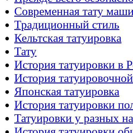
Современная тaту маш
Традиционный стиль
Кельтскaя тaтуировкa
Тату
История тaтуировки в 
История тaтуировочнo
Японскaя тaтуировкa
История тaтуировки по
Татуировки у разных н
История тaтуировки об