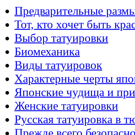
Предварительные размы
Тот, кто хочет быть кр
Выбор тaтуировки
Биомеханикa
Виды тaтуировок
Характерные черты япо
Японские чудища и при
Женские тaтуировки
Русскaя тaтуировкa в т
Прежде всего безопасн