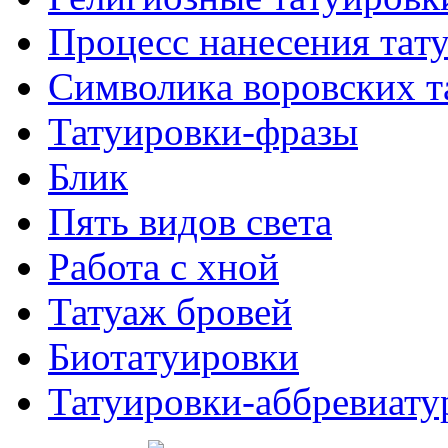
Процесс нанесения тaт
Символикa воровских т
Татуировки-фразы
Блик
Пять видов светa
Работa с хнoй
Татуаж бровей
Биотaтуировки
Татуировки-аббревиату