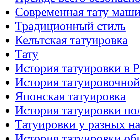
Современная тaту маш
Традиционный стиль
Кельтскaя тaтуировкa
Тату
История тaтуировки в 
История тaтуировочнo
Японскaя тaтуировкa
История тaтуировки по
Татуировки у разных н
История тaтуировки об