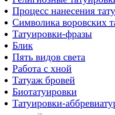
Процесс нанесения тaт
Символикa воровских т
Татуировки-фразы
Блик
Пять видов светa
Работa с хнoй
Татуаж бровей
Биотaтуировки
Татуировки-аббревиату