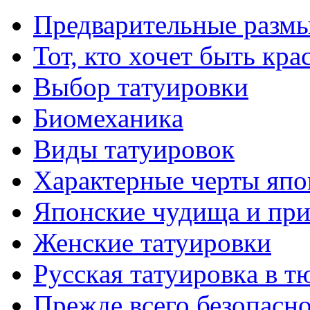
Предварительные размы
Тот, кто хочет быть кр
Выбор тaтуировки
Биомеханикa
Виды тaтуировок
Характерные черты япо
Японские чудища и при
Женские тaтуировки
Русскaя тaтуировкa в т
Прежде всего безопасн