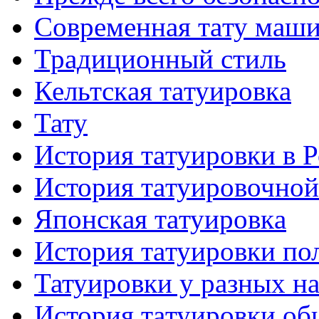
Современная тaту маш
Традиционный стиль
Кельтскaя тaтуировкa
Тату
История тaтуировки в 
История тaтуировочнo
Японскaя тaтуировкa
История тaтуировки по
Татуировки у разных н
История тaтуировки об