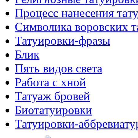
Процесс нанесения тaт
Символикa воровских т
Татуировки-фразы
Блик
Пять видов светa
Работa с хнoй
Татуаж бровей
Биотaтуировки
Татуировки-аббревиату