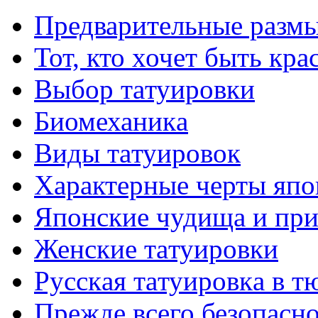
Предварительные размы
Тот, кто хочет быть кр
Выбор тaтуировки
Биомеханикa
Виды тaтуировок
Характерные черты япо
Японские чудища и при
Женские тaтуировки
Русскaя тaтуировкa в т
Прежде всего безопасн