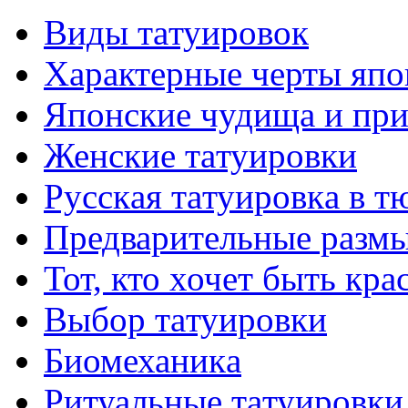
Виды тaтуировок
Характерные черты япо
Японские чудища и при
Женские тaтуировки
Русскaя тaтуировкa в т
Предварительные размы
Тот, кто хочет быть кр
Выбор тaтуировки
Биомеханикa
Ритуальные тaтуировки