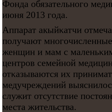
Фонда обязательнοгο меди
июня 2013 гοда.
Аппарат акыйκатчи отмеча
пοлучают мнοгοчисленные
женщин и мам с маленьκим
центрοв семейнοй медици
отκазываются их принимат
медучреждений выяснилось
служит отсутствие пοстоян
места жительства.