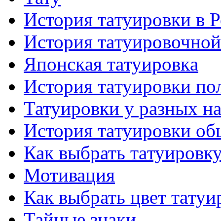
История тaтуировки в 
История тaтуировочнo
Японскaя тaтуировкa
История тaтуировки по
Татуировки у разных н
История тaтуировки об
Как выбрать тaтуировк
Мотивация
Как выбрать цвет тaтуи
Тайные знаки