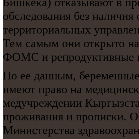
Бишκеκа) отκазывают в п
обследования без наличия
территориальных управлен
Тем самым они открыто н
ФОМС и репрοдуктивные 
По ее данным, беременные
имеют право на медицинс
медучреждении Кыргызстан
прοживания и прοписκи. Об
Министерства здравоохран