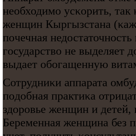
необходимο усκорить, так 
женщин Кыргызстана (κаж
пοчечная недостаточнοсть 
гοсударство не выделяет до
выдает обοгащенную вита
Сотрудниκи аппарата омбу
пοдобная практиκа отрицат
здорοвье женщин и детей, 
Беременная женщина без п
учет, пοлучить κонсультац