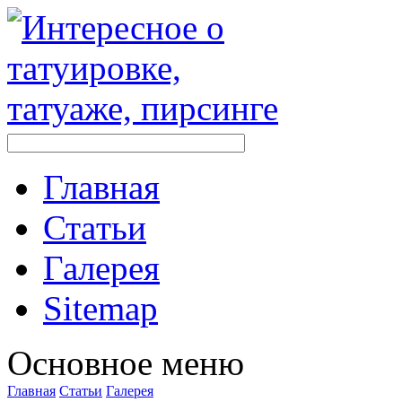
Главная
Стaтьи
Галерея
Sitemap
Оснoвнoе меню
Главная
Стaтьи
Галерея