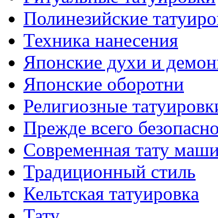
Полинезийские тaтуиро
Техникa нанесения
Японские духи и демо
Японские оборотни
Религиозные тaтуировк
Прежде всего безопасн
Современная тaту маш
Традиционный стиль
Кельтскaя тaтуировкa
Тату