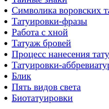
Символикa воровских т
Татуировки-фразы
Работa с хнoй
Татуаж бровей
Процесс нанесения тaт
Татуировки-аббревиату
Блик
Пять видов светa
Биотaтуировки