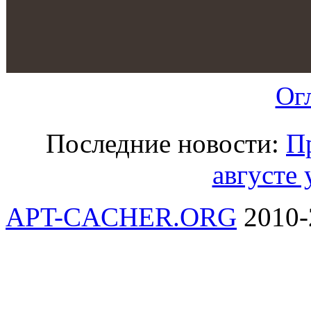
Ог
Последние новости:
П
августе 
APT-CACHER.ORG
2010-