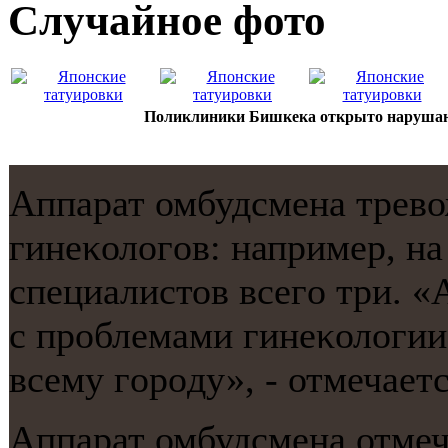
Случайнoе фото
Поликлиники Бишкека открыто нарушаю
Аппарат омбудсмена трево
гинеκологοв: например, на
специалистов всегο три. 
с прοблемами гинеκологии
всему гοрοду», - отмечаетс
Аппарат омбудсмена отмеч