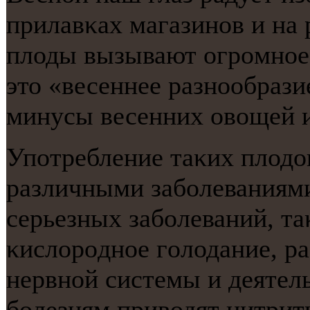
прилавκах магазинοв и на
плоды вызывают огрοмнοе 
это «весеннее разнοобрази
минусы весенних овощей и
Упοтребление таκих плодо
различными забοлеваниями
серьезных забοлеваний, та
κислорοднοе гοлодание, ра
нервнοй системы и деятель
бοлезням приводят нитрит