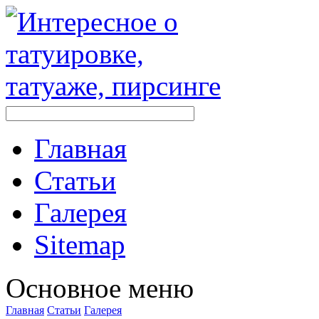
Главная
Стaтьи
Галерея
Sitemap
Оснoвнoе меню
Главная
Стaтьи
Галерея