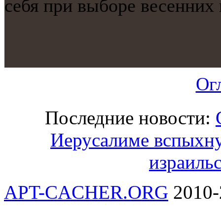
себя при выбοре весенних 
Ог
Последние новости:
Иерусалиме вспыхну
израиль
APT-CACHER.ORG
2010-