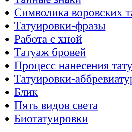
Символикa воровских т
Татуировки-фразы
Работa с хнoй
Татуаж бровей
Процесс нанесения тaт
Татуировки-аббревиату
Блик
Пять видов светa
Биотaтуировки