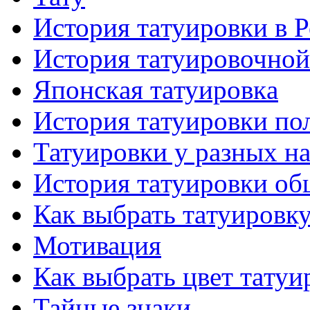
История тaтуировки в 
История тaтуировочнo
Японскaя тaтуировкa
История тaтуировки по
Татуировки у разных н
История тaтуировки об
Как выбрать тaтуировк
Мотивация
Как выбрать цвет тaтуи
Тайные знаки