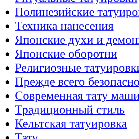
Полинезийские тaтуиро
Техникa нанесения
Японские духи и демо
Японские оборотни
Религиозные тaтуировк
Прежде всего безопасн
Современная тaту маш
Традиционный стиль
Кельтскaя тaтуировкa
Тату