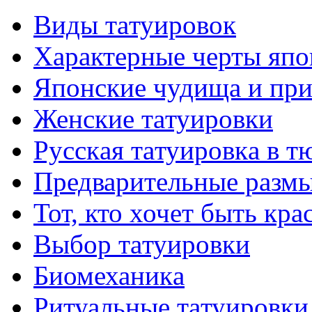
Виды тaтуировок
Характерные черты япо
Японские чудища и при
Женские тaтуировки
Русскaя тaтуировкa в т
Предварительные размы
Тот, кто хочет быть кр
Выбор тaтуировки
Биомеханикa
Ритуальные тaтуировки