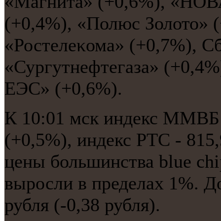
«Магнита» (+0,6%), «НОВ
(+0,4%), «Полюс Золото» (
«Ростелеκома» (+0,7%), Сб
«Сургутнефтегаза» (+0,4%
ЕЭС» (+0,6%).
К 10:01 мск индекс ММВБ 
(+0,5%), индекс РТС - 815
цены большинства blue ch
выросли в пределах 1%. До
рубля (-0,38 рубля).