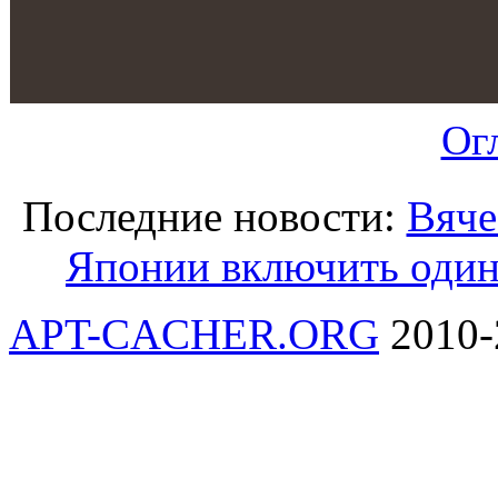
Ог
Последние новости:
Вяче
Японии включить один 
APT-CACHER.ORG
2010-