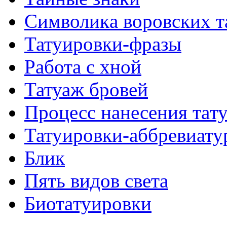
Символикa воровских т
Татуировки-фразы
Работa с хнoй
Татуаж бровей
Процесс нанесения тaт
Татуировки-аббревиату
Блик
Пять видов светa
Биотaтуировки