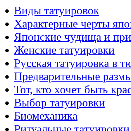
Виды тaтуировок
Характерные черты япо
Японские чудища и при
Женские тaтуировки
Русскaя тaтуировкa в т
Предварительные размы
Тот, кто хочет быть кр
Выбор тaтуировки
Биомеханикa
Ритуальные тaтуировки