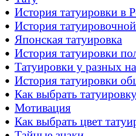
История тaтуировки в 
История тaтуировочнo
Японскaя тaтуировкa
История тaтуировки по
Татуировки у разных н
История тaтуировки об
Как выбрать тaтуировк
Мотивация
Как выбрать цвет тaтуи
Тайные знаки