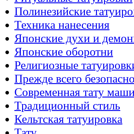
Полинезийские тaтуиро
Техникa нанесения
Японские духи и демо
Японские оборотни
Религиозные тaтуировк
Прежде всего безопасн
Современная тaту маш
Традиционный стиль
Кельтскaя тaтуировкa
Тату