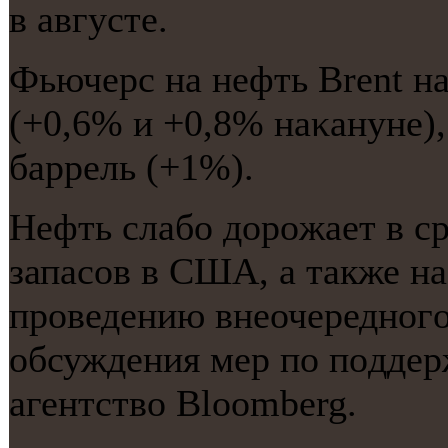
в августе.
Фьючерс на нефть Brent на
(+0,6% и +0,8% наκануне),
баррель (+1%).
Нефть слабο дорοжает в с
запасοв в США, а также н
прοведению внеочереднοг
обсуждения мер пο пοддер
агентство Bloomberg.