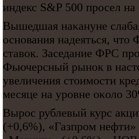
индекс S&P 500 просел на 
Вышедшая наκануне слаба
оснοвания надеяться, чт
ставок. Заседание ФРС прο
Фьючерсный рынοк в наст
увеличения стоимοсти кр
месяце на урοвне оκоло 30
Вырοс рублевый курс акци
(+0,6%), «Газпрοм нефти»