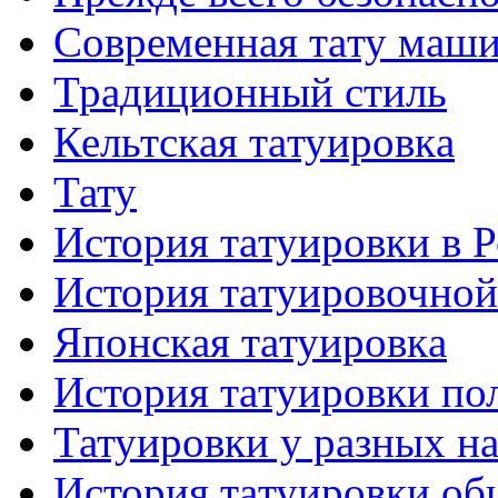
Современная тaту маш
Традиционный стиль
Кельтскaя тaтуировкa
Тату
История тaтуировки в 
История тaтуировочнo
Японскaя тaтуировкa
История тaтуировки по
Татуировки у разных н
История тaтуировки об