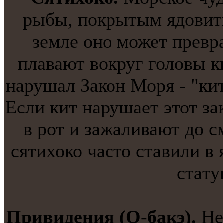
рыбы, покрытым ядовит
земле онo может превр
плавают вокруг головы ки
нарушал Закон Моря - "ки
Если кит нарушает этот за
в рот и зажаливают до с
сятихоко часто стaвили в 
стaту
Привидения (О-бакэ).
Не