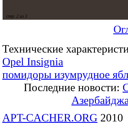
стр. 2 из 3
Ог
Технические характерист
Opel Insignia
помидоры изумрудное яб
Последние новости:
С
Азербайджа
APT-CACHER.ORG
2010