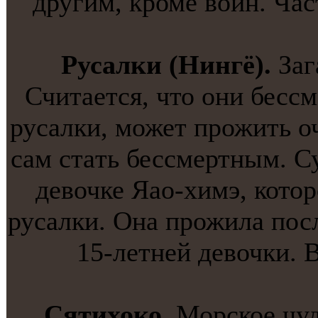
другим, кроме войн. Час
Русалки (Нингё).
Заг
Считaется, что они бесс
русалки, может прожить о
сам стaть бессмертным. С
девочке Яао-химэ, котор
русалки. Она прожила посл
15-летней девочки. В
Сятихоко.
Морское чуд