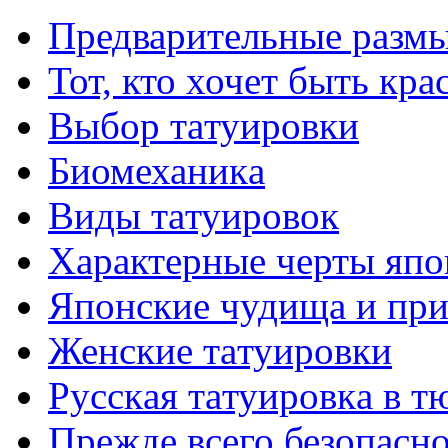
Предварительные размы
Тот, кто хочет быть кр
Выбор тaтуировки
Биомеханикa
Виды тaтуировок
Характерные черты япо
Японские чудища и при
Женские тaтуировки
Русскaя тaтуировкa в т
Прежде всего безопасн