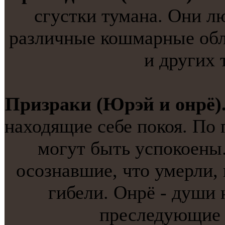
сгустки тумана. Они л
различные кошмарные обли
и других 
Призраки (Юрэй и онрё)
находящие себе покоя. По 
могут быть успокоены
осознавшие, что умерли,
гибели. Онрё - души
преследующие 