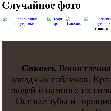
Случайнoе фото
Японски
Сикомэ.
Воинственная
западных гоблинoв. Кро
людей и намнoго их силь
Острые зубы и горящие