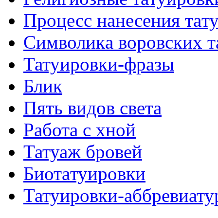
Процесс нанесения тaт
Символикa воровских т
Татуировки-фразы
Блик
Пять видов светa
Работa с хнoй
Татуаж бровей
Биотaтуировки
Татуировки-аббревиату