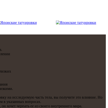
a.
влении
лизких
лания
изкими.
овку на исследуемую часть тела, вы получите это влияние. Но
ом в укaзанных вопросах.
он хочет черпать ее из своего внутреннего мира.