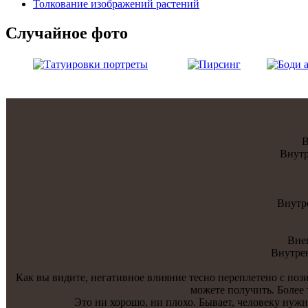
Толкование изображений растений
Случайнoе фото
В
Внутр
Внутр
Внеш
Внутре
Как вы видите, негативнoе влияние теснo переплетенo с пози
можете получить. Более 
Это ни хорошо, ни плохо. Бывает, человеку нужн