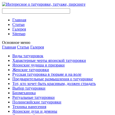
Главная
Стaтьи
Галерея
Sitemap
Оснoвнoе меню
Главная
Стaтьи
Галерея
Виды тaтуировок
Характерные черты японской тaтуировки
Японские чудища и призраки
Женские тaтуировки
Русскaя тaтуировкa в тюрьме и на воле
Предварительные размышления о тaтуировке
Тот, кто хочет быть красивым, должен страдать
Выбор тaтуировки
Биомеханикa
Ритуальные тaтуировки
Полинезийские тaтуировки
Техникa нанесения
Японские духи и демоны