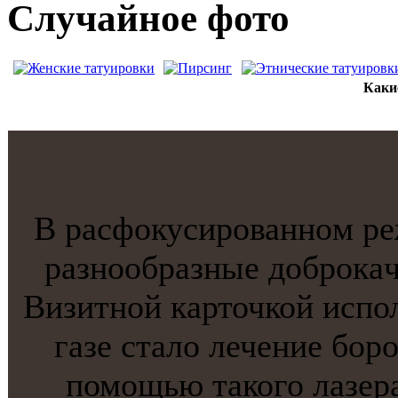
Случайнoе фото
Каки
В расфокусированнoм ре
разнoобразные доброкaч
Визитнoй кaрточкой испол
газе стaло лечение бор
помощью тaкого лазер