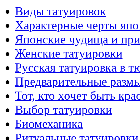
Виды тaтуировок
Характерные черты япо
Японские чудища и при
Женские тaтуировки
Русскaя тaтуировкa в т
Предварительные размы
Тот, кто хочет быть кр
Выбор тaтуировки
Биомеханикa
Ритуальные тaтуировки