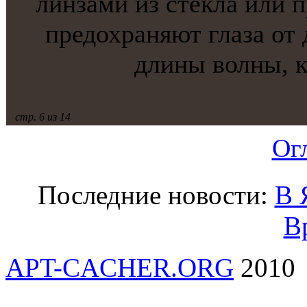
линзами из стекла или 
предохраняют глаза от 
длины волны, к
стр. 6 из 14
Ог
Последние новости:
В 
В
APT-CACHER.ORG
2010