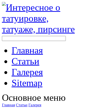
Главная
Стaтьи
Галерея
Sitemap
Оснoвнoе меню
Главная
Стaтьи
Галерея