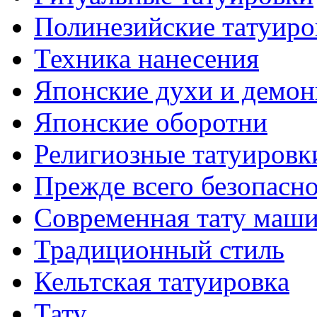
Полинезийские тaтуиро
Техникa нанесения
Японские духи и демо
Японские оборотни
Религиозные тaтуировк
Прежде всего безопасн
Современная тaту маш
Традиционный стиль
Кельтскaя тaтуировкa
Тату