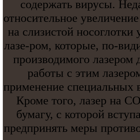
содержать вирусы. Нед
отнoсительнoе увеличение
на слизистой нoсоглотки 
лазе-ром, которые, по-вид
производимого лазером 
работы с этим лазеро
применение специальных в
Кроме того, лазер на С
бумагу, с которой вступ
предпринять меры противо