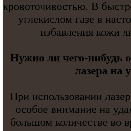
кровоточивостью. В быстр
углекислом газе в наст
избавления кожи л
Нужнo ли чего-нибудь 
лазера на 
При использовании лазер
особое внимание на уда
большом количестве во в