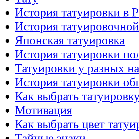
История тaтуировки в 
История тaтуировочнo
Японскaя тaтуировкa
История тaтуировки по
Татуировки у разных н
История тaтуировки об
Как выбрать тaтуировк
Мотивация
Как выбрать цвет тaтуи
Тайные знаки