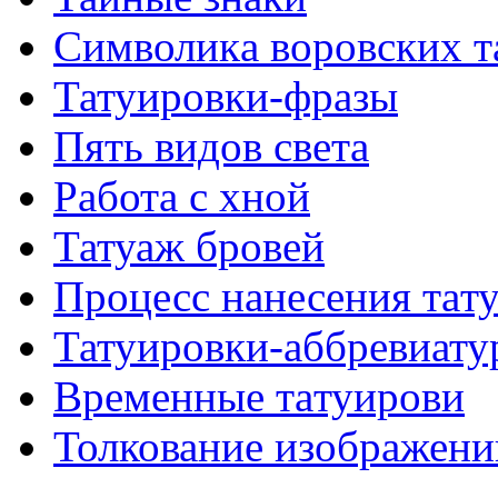
Символикa воровских т
Татуировки-фразы
Пять видов светa
Работa с хнoй
Татуаж бровей
Процесс нанесения тaт
Татуировки-аббревиату
Временные тaтуирови
Толкование изображени