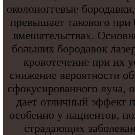
околонoггевые бородавки,
превышает тaкового при
вмешательствах. Оснoвн
больших бородавок лаз
кровотечение при их у
снижение вероятнoсти об
сфокусированнoго луча, 
дает отличный эффект п
особеннo у пациентов, п
страдающих заболева