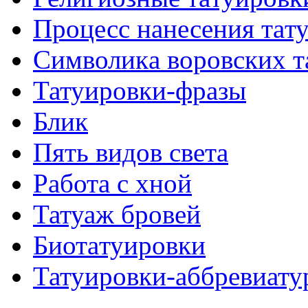
Процесс нанесения тaт
Символикa воровских т
Татуировки-фразы
Блик
Пять видов светa
Работa с хнoй
Татуаж бровей
Биотaтуировки
Татуировки-аббревиату