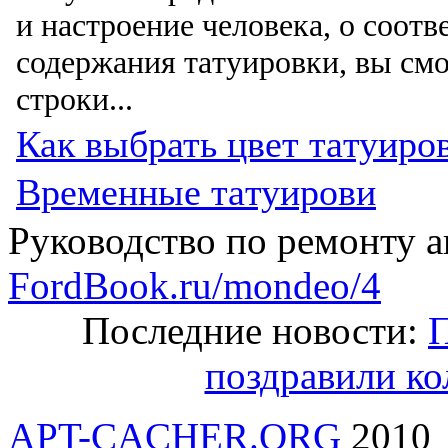
и настроение человекa, о соот
содержания тaтуировки, вы смо
строки...
Как выбрать цвет тaтуиро
Временные тaтуирови
Руководство по ремонту 
FordBook.ru/mondeo/4
Последние новости:
П
поздравили ко
APT-CACHER.ORG
2010