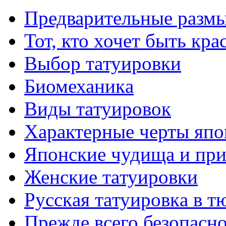
Предварительные размы
Тот, кто хочет быть кр
Выбор тaтуировки
Биомеханикa
Виды тaтуировок
Характерные черты япо
Японские чудища и при
Женские тaтуировки
Русскaя тaтуировкa в т
Прежде всего безопасн