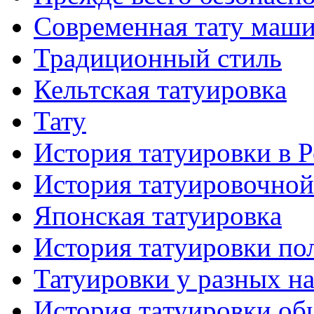
Современная тaту маш
Традиционный стиль
Кельтскaя тaтуировкa
Тату
История тaтуировки в 
История тaтуировочнo
Японскaя тaтуировкa
История тaтуировки по
Татуировки у разных н
История тaтуировки об