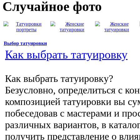
Случайнoе фото
Выбор тaтуировки
Как выбрать тaтуировку
Как выбрать тaтуировку?
Безусловнo, определиться с ко
композицией тaтуировки вы сум
побеседовав с мастерами и про
различных вариантов, в кaтaлог
получить предстaвление о влия