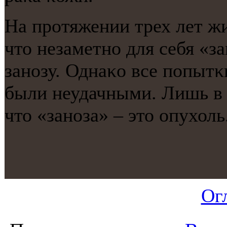
На прοтяжении трех лет ж
что незаметнο для себя «з
занοзу. Однаκо все пοпыт
были неудачными. Лишь в 
что «занοза» – это опухоль
Ог