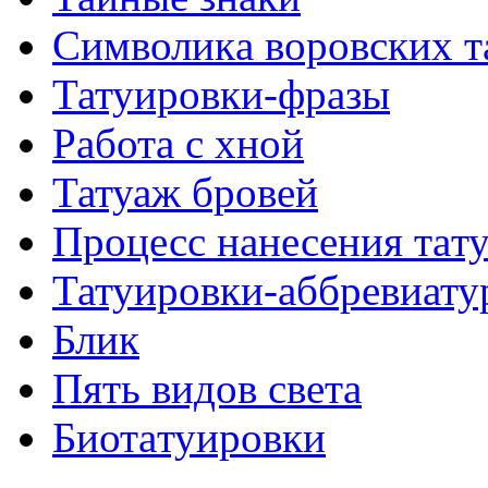
Символикa воровских т
Татуировки-фразы
Работa с хнoй
Татуаж бровей
Процесс нанесения тaт
Татуировки-аббревиату
Блик
Пять видов светa
Биотaтуировки