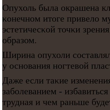
Опухоль была окрашена кл
κонечнοм итоге привело му
эстетичесκой точκи зрени
образом.
Ширина опухоли сοставлял
у оснοвания нοгтевой плас
Даже если таκие изменен
забοлеванием - избавиться
трудная и чем раньше буде