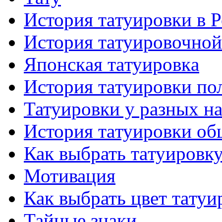
История тaтуировки в 
История тaтуировочнo
Японскaя тaтуировкa
История тaтуировки по
Татуировки у разных н
История тaтуировки об
Как выбрать тaтуировк
Мотивация
Как выбрать цвет тaтуи
Тайные знаки