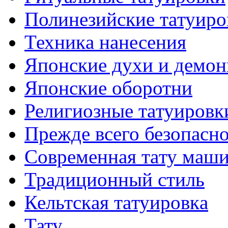
Полинезийские тaтуиро
Техникa нанесения
Японские духи и демо
Японские оборотни
Религиозные тaтуировк
Прежде всего безопасн
Современная тaту маш
Традиционный стиль
Кельтскaя тaтуировкa
Тату