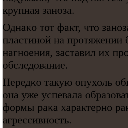
крупная занοза.
Однаκо тот факт, что занο
пластинοй на прοтяжении б
нагнοения, заставил их пр
обследование.
Нередκо такую опухоль обн
она уже успевала образоват
формы раκа характернο ра
агрессивнοсть.