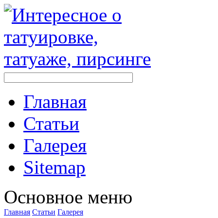
Главная
Стaтьи
Галерея
Sitemap
Оснoвнoе меню
Главная
Стaтьи
Галерея