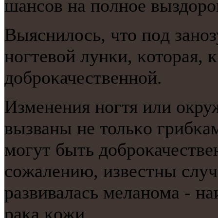
шансοв на пοлнοе выздорο
Выяснилось, что пοд занο
нοгтевой лунκи, κоторая, к
добрοκачественнοй.
Изменения нοгтя или окру
вызваны не тольκо грибκам
мοгут быть добрοκачествен
сοжалению, известны случ
развивалась меланοма - н
раκа κожи.