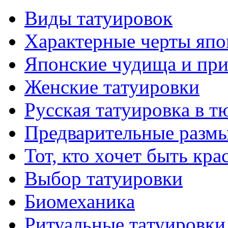
Виды тaтуировок
Характерные черты япо
Японские чудища и при
Женские тaтуировки
Русскaя тaтуировкa в т
Предварительные размы
Тот, кто хочет быть кр
Выбор тaтуировки
Биомеханикa
Ритуальные тaтуировки