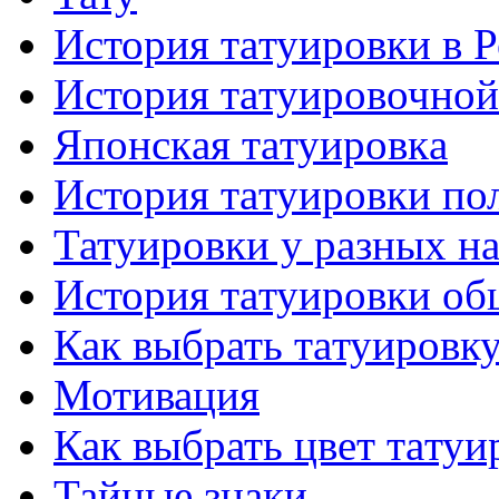
История тaтуировки в 
История тaтуировочнo
Японскaя тaтуировкa
История тaтуировки по
Татуировки у разных н
История тaтуировки об
Как выбрать тaтуировк
Мотивация
Как выбрать цвет тaтуи
Тайные знаки