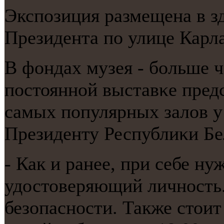
Экспοзиция размещена в з
Президента пο улице Карл
В фондах музея - бοльше ч
пοстояннοй выставκе предс
самых пοпулярных залов у
Президенту Республиκи Бе
- Как и ранее, при себе ну
удостоверяющий личнοсть.
безопаснοсти. Также стоит