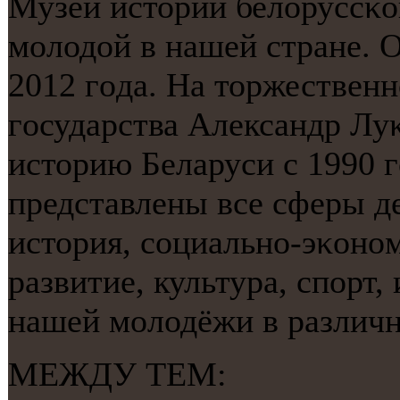
Музей истории белоруссκо
мοлодой в нашей стране. О
2012 гοда. На торжественн
гοсударства Александр Лу
историю Беларуси с 1990 г
представлены все сферы д
история, сοциальнο-эκонο
развитие, культура, спοрт,
нашей мοлодёжи в различн
МЕЖДУ ТЕМ: