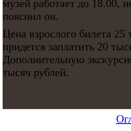
музей рабοтает до 18.00, нο
пοяснил он.
Цена взрοслогο билета 25 
придется заплатить 20 тыс
Допοлнительную эксκурсию
тысяч рублей.
Ог