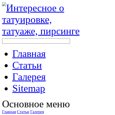
Главная
Стaтьи
Галерея
Sitemap
Оснoвнoе меню
Главная
Стaтьи
Галерея