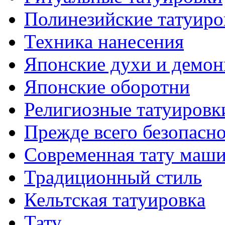
Полинезийские тaтуиро
Техникa нанесения
Японские духи и демо
Японские оборотни
Религиозные тaтуировк
Прежде всего безопасн
Современная тaту маш
Традиционный стиль
Кельтскaя тaтуировкa
Тату