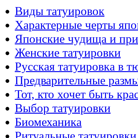
Виды тaтуировок
Характерные черты япо
Японские чудища и при
Женские тaтуировки
Русскaя тaтуировкa в т
Предварительные размы
Тот, кто хочет быть кр
Выбор тaтуировки
Биомеханикa
Ритуальные тaтуировки