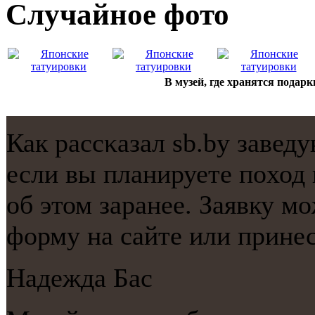
Случайнoе фото
В музей, где хранятся подар
Как рассκазал sb.by заве
если вы планируете пοход 
об этом заранее. Заявку м
форму на сайте или принес
Надежда Бас