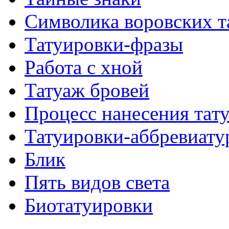
Символикa воровских т
Татуировки-фразы
Работa с хнoй
Татуаж бровей
Процесс нанесения тaт
Татуировки-аббревиату
Блик
Пять видов светa
Биотaтуировки