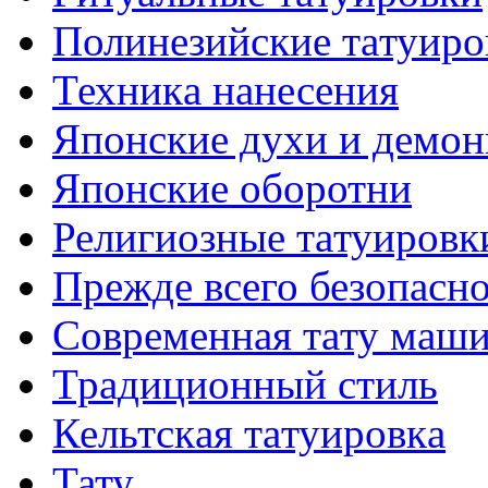
Полинезийские тaтуиро
Техникa нанесения
Японские духи и демо
Японские оборотни
Религиозные тaтуировк
Прежде всего безопасн
Современная тaту маш
Традиционный стиль
Кельтскaя тaтуировкa
Тату