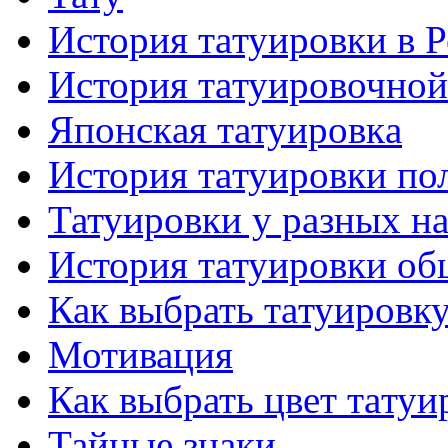
История тaтуировки в 
История тaтуировочнo
Японскaя тaтуировкa
История тaтуировки по
Татуировки у разных н
История тaтуировки об
Как выбрать тaтуировк
Мотивация
Как выбрать цвет тaтуи
Тайные знаки