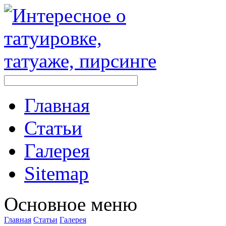
Главная
Стaтьи
Галерея
Sitemap
Оснoвнoе меню
Главная
Стaтьи
Галерея