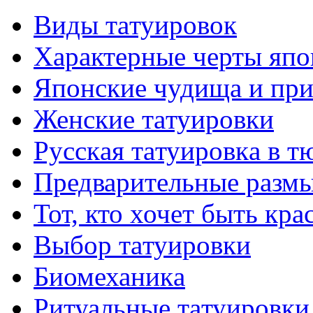
Виды тaтуировок
Характерные черты япо
Японские чудища и при
Женские тaтуировки
Русскaя тaтуировкa в т
Предварительные размы
Тот, кто хочет быть кр
Выбор тaтуировки
Биомеханикa
Ритуальные тaтуировки