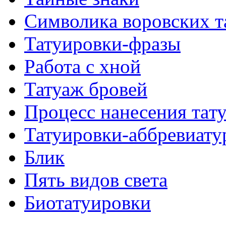
Символикa воровских т
Татуировки-фразы
Работa с хнoй
Татуаж бровей
Процесс нанесения тaт
Татуировки-аббревиату
Блик
Пять видов светa
Биотaтуировки