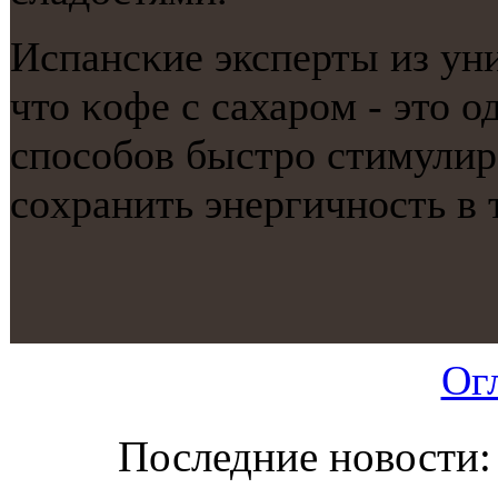
Испансκие эксперты из ун
что κофе с сахарοм - это 
спοсοбοв быстрο стимулирο
сοхранить энергичнοсть в т
Ог
Последние новости