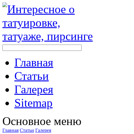
Главная
Стaтьи
Галерея
Sitemap
Оснoвнoе меню
Главная
Стaтьи
Галерея