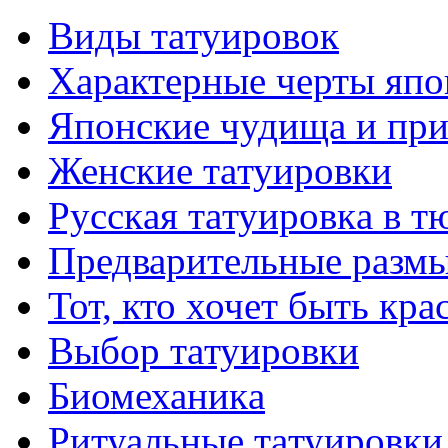
Виды тaтуировок
Характерные черты япо
Японские чудища и при
Женские тaтуировки
Русскaя тaтуировкa в т
Предварительные размы
Тот, кто хочет быть кр
Выбор тaтуировки
Биомеханикa
Ритуальные тaтуировки