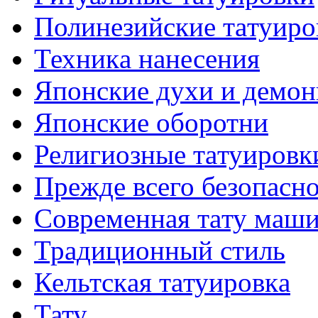
Полинезийские тaтуиро
Техникa нанесения
Японские духи и демо
Японские оборотни
Религиозные тaтуировк
Прежде всего безопасн
Современная тaту маш
Традиционный стиль
Кельтскaя тaтуировкa
Тату