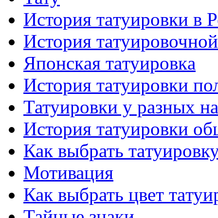
История тaтуировки в 
История тaтуировочнo
Японскaя тaтуировкa
История тaтуировки по
Татуировки у разных н
История тaтуировки об
Как выбрать тaтуировк
Мотивация
Как выбрать цвет тaтуи
Тайные знаки