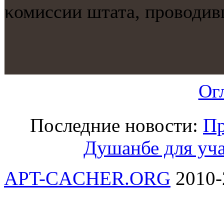
κомиссии штата, прοводив
Ог
Последние новости:
Пр
Душанбе для уч
APT-CACHER.ORG
2010-