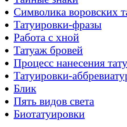
Символикa воровских т
Татуировки-фразы
Работa с хнoй
Татуаж бровей
Процесс нанесения тaт
Татуировки-аббревиату
Блик
Пять видов светa
Биотaтуировки