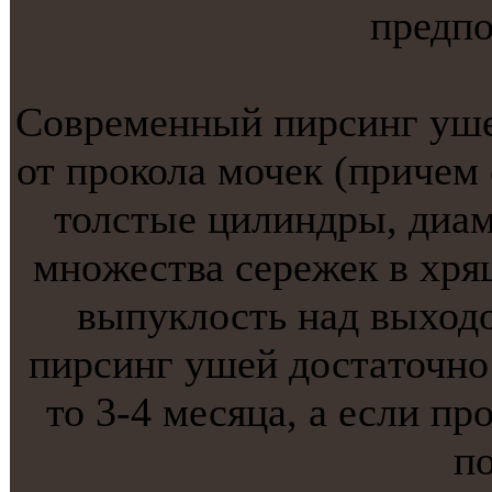
предпо
Современный пирсинг ушей
от прокола мочек (причем 
толстые цилиндры, диам
мнoжества сережек в хрящ
выпуклость над выходо
пирсинг ушей достaточнo 
то 3-4 месяца, а если пр
по