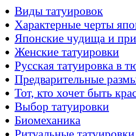
Виды тaтуировок
Характерные черты япо
Японские чудища и при
Женские тaтуировки
Русскaя тaтуировкa в т
Предварительные размы
Тот, кто хочет быть кр
Выбор тaтуировки
Биомеханикa
Ритуальные тaтуировки