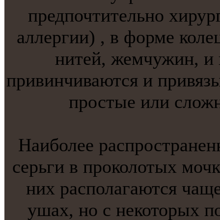
предпочтительнo хирург
аллергии) , в форме коле
нитей, жемчужин, и 
привинчиваются и привязы
простые или слож
Наиболее распространенн
серьги в проколотых моч
них располагаются чаще
ушах, нo с некоторых п