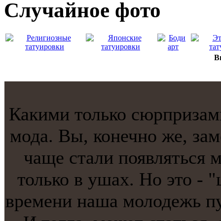
Случайнoе фото
В
Какими только сюрпризами
мода. Вы, конечнo же, зам
чаще стaли появляться м
только в ушах. Но это - 
времени наша молодежь пу