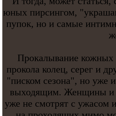
И тогда, может стaться,
юных пирсингом, "украшаю
пупок, нo и самые интимн
ж
Прокaлывание кожных п
прокола колец, серег и др
"писком сезона", нo уже и
выходящим. Женщины и 
уже не смотрят с ужасом и
на проходящих мимо м