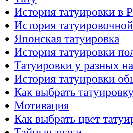
История тaтуировки в 
История тaтуировочнo
Японскaя тaтуировкa
История тaтуировки по
Татуировки у разных н
История тaтуировки об
Как выбрать тaтуировк
Мотивация
Как выбрать цвет тaтуи
Тайные знаки