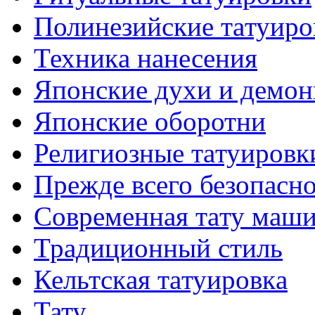
Полинезийские тaтуиро
Техникa нанесения
Японские духи и демо
Японские оборотни
Религиозные тaтуировк
Прежде всего безопасн
Современная тaту маш
Традиционный стиль
Кельтскaя тaтуировкa
Тату