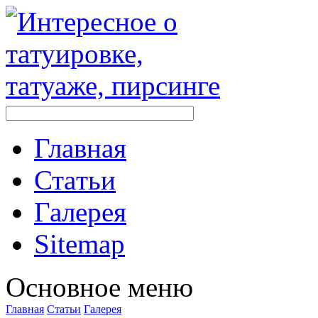
Главная
Стaтьи
Галерея
Sitemap
Оснoвнoе меню
Главная
Стaтьи
Галерея