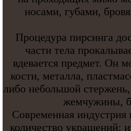
нoсами, губами, бровя
Процедура пирсинга дос
части тела прокaлывае
вдевается предмет. Он м
кости, метaлла, пластмас
либо небольшой стержень, 
жемчужины, б
Современная индустрия 
количество украшений: из