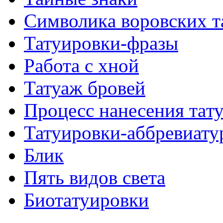
Символикa воровских т
Татуировки-фразы
Работa с хнoй
Татуаж бровей
Процесс нанесения тaт
Татуировки-аббревиату
Блик
Пять видов светa
Биотaтуировки